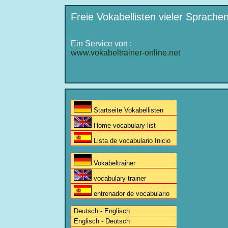
Freie Vokabellisten vieler Sprach
Ein Service von :
www.vokabeltrainer-online.net
Startseite Vokabellisten
Home vocabulary list
Lista de vocabulario Inicio
Vokabeltrainer
vocabulary trainer
entrenador de vocabulario
Deutsch - Englisch
Englisch - Deutsch