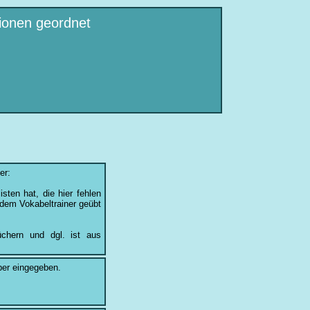
tionen geordnet
er:
sten hat, die hier fehlen
 dem Vokabeltrainer geübt
üchern und dgl. ist aus
ber eingegeben.