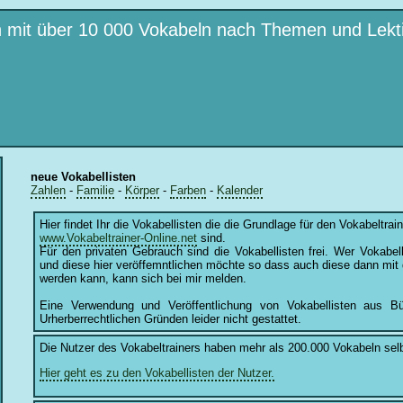
en mit über 10 000 Vokabeln nach Themen und Lek
neue Vokabellisten
Zahlen
-
Familie
-
Körper
-
Farben
-
Kalender
Hier findet Ihr die Vokabellisten die die Grundlage für den Vokabeltrain
www.Vokabeltrainer-Online.net
sind.
Für den privaten Gebrauch sind die Vokabellisten frei. Wer Vokabelli
und diese hier veröffemntlichen möchte so dass auch diese dann mit
werden kann, kann sich bei mir melden.
Eine Verwendung und Veröffentlichung von Vokabellisten aus B
Urherberrechtlichen Gründen leider nicht gestattet.
Die Nutzer des Vokabeltrainers haben mehr als 200.000 Vokabeln sel
Hier geht es zu den Vokabellisten der Nutzer.