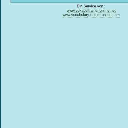
Ein Service von :
www.vokabeltrainer-online.net
www.vocabulary-trainer-online.com