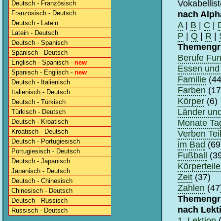
Vokabellis
Deutsch - Französisch
nach Alph
Französisch - Deutsch
Deutsch - Latein
A
|
B
|
C
|
Latein - Deutsch
P
|
Q
|
R
|
Deutsch - Spanisch
Themengr
Spanisch - Deutsch
Berufe Fun
Englisch - Spanisch -
new
Essen und 
Spanisch - Englisch -
new
Familie
(44
Deutsch - Italienisch
Farben
(17
Italienisch - Deutsch
Körper
(6)
Deutsch - Türkisch
Länder un
Türkisch - Deutsch
Monate Tag
Deutsch - Kroatisch
Kroatisch - Deutsch
Verben Teil
Deutsch - Portugiesisch
im Bad
(69
Portugiesisch - Deutsch
Fußball
(39
Deutsch - Japanisch
Körperteile
Japanisch - Deutsch
Zeit
(37)
Deutsch - Chinesisch
Zahlen
(47
Chinesisch - Deutsch
Themengr
Deutsch - Russisch
nach Lekt
Russisch - Deutsch
1. Lektion
(