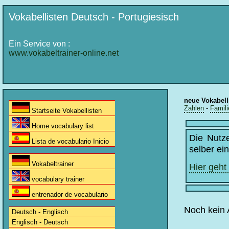
Vokabellisten Deutsch - Portugiesisch
Ein Service von :
www.vokabeltrainer-online.net
neue Vokabell
Zahlen
-
Famili
Startseite Vokabellisten
Home vocabulary list
Die Nutz
Lista de vocabulario Inicio
selber ei
Vokabeltrainer
Hier geht
vocabulary trainer
entrenador de vocabulario
Noch kein 
Deutsch - Englisch
Englisch - Deutsch