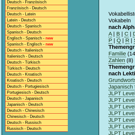
Deutsch - Französisch
Französisch - Deutsch
Vokabellis
Deutsch - Latein
Vokabeln
Latein - Deutsch
Deutsch - Spanisch
nach Alph
Spanisch - Deutsch
A
|
B
|
C
|
Englisch - Spanisch -
new
P
|
Q
|
R
|
Spanisch - Englisch -
new
Themengr
Deutsch - Italienisch
Familie
(14
Italienisch - Deutsch
Zahlen
(8)
Deutsch - Türkisch
Themengr
Türkisch - Deutsch
nach Lekt
Deutsch - Kroatisch
Grundwort
Kroatisch - Deutsch
Japanisch 
Deutsch - Portugiesisch
Portugiesisch - Deutsch
JLPT Level
Deutsch - Japanisch
JLPT Level
Japanisch - Deutsch
JLPT Level 
Deutsch - Chinesisch
JLPT Level 
Chinesisch - Deutsch
JLPT Level 
Deutsch - Russisch
JLPT Level 
Russisch - Deutsch
JLPT Level 