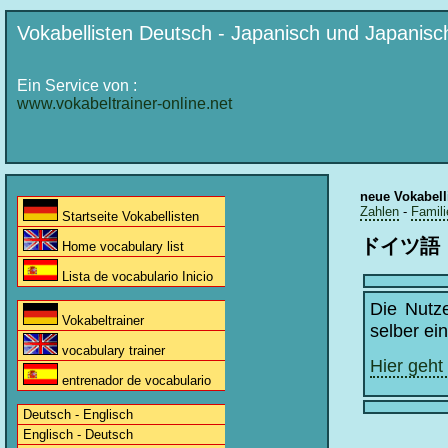
Vokabellisten Deutsch - Japanisch und Japanisc
Ein Service von :
www.vokabeltrainer-online.net
neue Vokabell
Zahlen
-
Famili
Startseite Vokabellisten
ドイツ語
Home vocabulary list
Lista de vocabulario Inicio
Die Nutz
Vokabeltrainer
selber ei
vocabulary trainer
Hier geht
entrenador de vocabulario
Deutsch - Englisch
Englisch - Deutsch