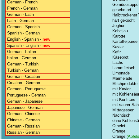
German - French
Gemüsesuppe
French - German
geschmort
German - Latin
Halbtrockener
hart gekocht
Latin - German
Joghurt
German - Spanish
Kabeljau
Spanish - German
Karotte
English - Spanish -
new
Kartoffelpüree
Spanish - English -
new
Kaviar
German - Italian
Kefir
Käsebrot
Italian - German
Lachs
German - Turkish
Lammfleisch
Turkish - German
Limonade
German - Croatian
Marmelade
Croatian - German
Milchprodukte
German - Portuguese
mit Kaviar
mit Kohlensäu
Portuguese - German
mit Konfitüre
German - Japanese
mit saurer Sa
Japanese - German
Mittagessen
German - Chinese
Nachtisch
Chinese - German
ohne Kohlensä
Omelett
German - Russian
Orange
Russian - German
Orange
(Apfels