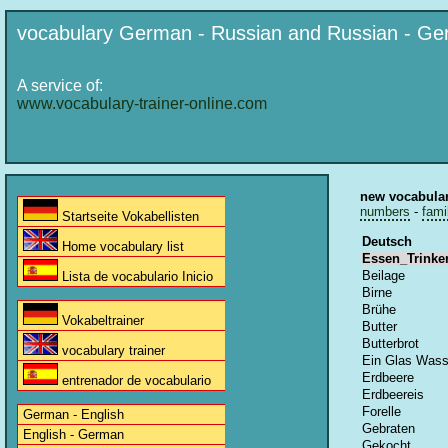
vocabulary German - Russian and Russian - G
A service of:
www.vocabulary-trainer-online.com
new vocabula
numbers
-
fami
Startseite Vokabellisten
Deutsch
Home vocabulary list
Essen_Trinke
Beilage
Lista de vocabulario Inicio
Birne
Brühe
Vokabeltrainer
Butter
Butterbrot
vocabulary trainer
Ein Glas Wass
Erdbeere
entrenador de vocabulario
Erdbeereis
Forelle
German - English
Gebraten
English - German
Gekocht