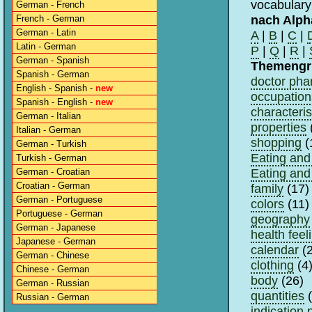
vocabulary
German - French
nach Alph
French - German
German - Latin
A
|
B
|
C
|
Latin - German
P
|
Q
|
R
|
German - Spanish
Themengr
Spanish - German
doctor pha
English - Spanish -
new
occupation
Spanish - English -
new
characteris
German - Italian
properties
Italian - German
shopping
(
German - Turkish
Eating and 
Turkish - German
Eating and 
German - Croatian
Croatian - German
family
(17)
German - Portuguese
colors
(11)
Portuguese - German
geography
German - Japanese
health feel
Japanese - German
calendar
(2
German - Chinese
clothing
(4
Chinese - German
body
(26)
German - Russian
quantities
(
Russian - German
indication 