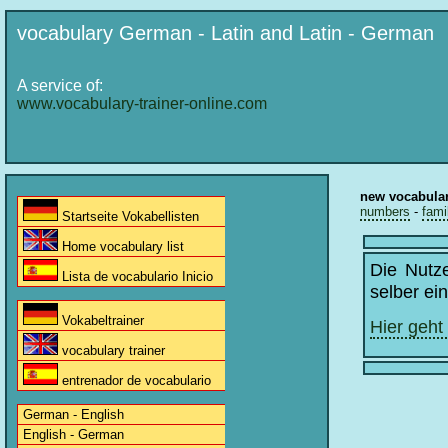
vocabulary German - Latin and Latin - German
A service of:
www.vocabulary-trainer-online.com
new vocabula
numbers
-
fami
Startseite Vokabellisten
Home vocabulary list
Die Nutz
Lista de vocabulario Inicio
selber ei
Vokabeltrainer
Hier geht
vocabulary trainer
entrenador de vocabulario
German - English
English - German