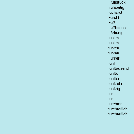
Frühstück
frühzeitig
fuchsrot
Furcht
Fuß
Fußboden
Färbung
fühlen
fühlen
führen
führen
Führer
fünf
fünftausend
fünfte
fünfter
fünfzehn
fünfzig
für
für
fürchten
fürchterlich
fürchterlich