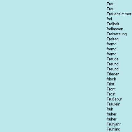
Frau
Frau
Frauenzimmer
frei
Freiheit
freilassen
Freisetzung
Freitag
fremd
fremd
fremd
Freude
Freund
Freund
Frieden
frisch
Frist
Front
Frost
Frußspur
Fräulein
früh
früher
früher
Frühjahr
Frühling