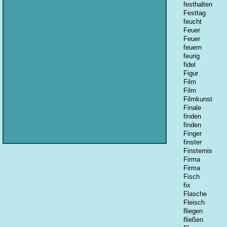
festhalten
Festtag
feucht
Feuer
Feuer
feuern
feurig
fidel
Figur
Film
Film
Filmkunst
Finale
finden
finden
Finger
finster
Finsternis
Firma
Firma
Fisch
fix
Flasche
Fleisch
fliegen
fließen