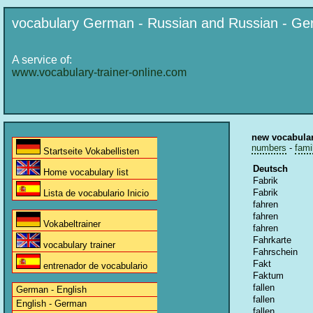
vocabulary German - Russian and Russian - G
A service of:
www.vocabulary-trainer-online.com
new vocabula
numbers
-
fami
Startseite Vokabellisten
Deutsch
Home vocabulary list
Fabrik
Fabrik
Lista de vocabulario Inicio
fahren
fahren
Vokabeltrainer
fahren
Fahrkarte
vocabulary trainer
Fahrschein
Fakt
entrenador de vocabulario
Faktum
fallen
German - English
fallen
English - German
fallen