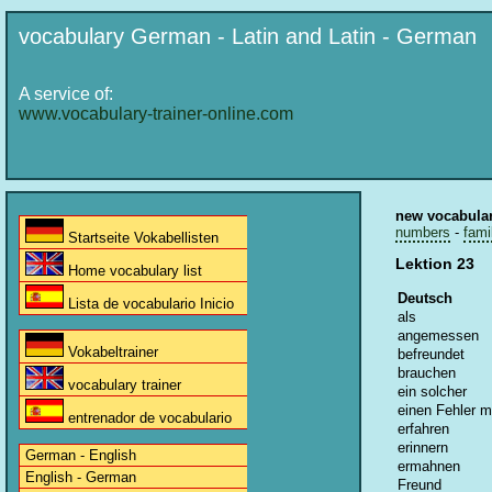
vocabulary German - Latin and Latin - German
A service of:
www.vocabulary-trainer-online.com
new vocabula
numbers
-
fami
Startseite Vokabellisten
Lektion 23
Home vocabulary list
Deutsch
Lista de vocabulario Inicio
als
angemessen
Vokabeltrainer
befreundet
brauchen
vocabulary trainer
ein solcher
einen Fehler 
entrenador de vocabulario
erfahren
erinnern
German - English
ermahnen
English - German
Freund