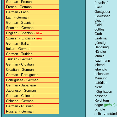
German - French
frevelhaft
French - German
Gast
Gastgeber
German - Latin
Gewässer
Latin - German
gleich
German - Spanish
Gold
Spanish - German
gottlos
English - Spanish -
new
Grab
Spanish - English -
new
Grabmal
günstig
German - Italian
Handlung
Italian - German
Händler
German - Turkish
jemals
Turkish - German
Kaufmann
German - Croatian
lebend
lebendig
Croatian - German
Leichnam
German - Portuguese
Meinung
Portuguese - German
natürlich
German - Japanese
nicht
Japanese - German
nötig haben
German - Chinese
passend
Reichtum
Chinese - German
sagte
((er/sie) 
German - Russian
Schule
Russian - German
selbstverständ