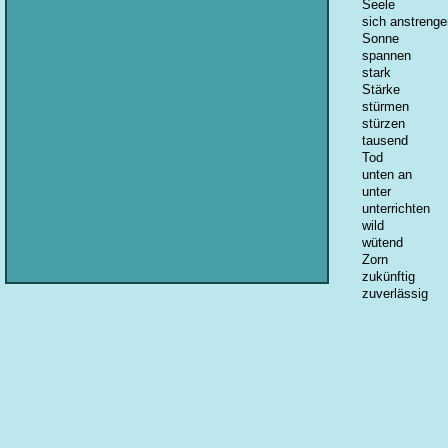
Seele
sich anstrenge
Sonne
spannen
stark
Stärke
stürmen
stürzen
tausend
Tod
unten an
unter
unterrichten
wild
wütend
Zorn
zukünftig
zuverlässig