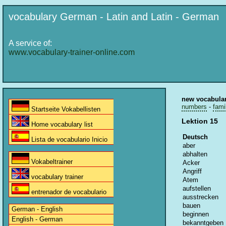
vocabulary German - Latin and Latin - German
A service of:
www.vocabulary-trainer-online.com
new vocabula
numbers
-
fami
Startseite Vokabellisten
Lektion 15
Home vocabulary list
Deutsch
Lista de vocabulario Inicio
aber
abhalten
Vokabeltrainer
Acker
Angriff
vocabulary trainer
Atem
aufstellen
entrenador de vocabulario
ausstrecken
bauen
German - English
beginnen
English - German
bekanntgeben