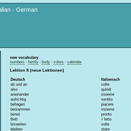
talian - German
new vocabulary
numbers
-
family
-
body
-
colors
-
calendar
Lektion 8 (neue Lektionen)
Deutsch
Italienisch
ab und an
volte
also
quindi
aneinander
insieme
aufrichtig
sentito
behagen
piacere
beisammen
insieme
bereit
pronto
Bett
il
letto
bisweilen
volte
bleiben
stare