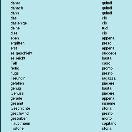
daher
quindi
danach
quindi
dann
quindi
das
ciò
dasjenige
ciò
deine
tuoi
dies
ciò
eben
appena
ergriffen
preso
erst
appena
es geschieht
succede
es reicht
basta
Fall
caso
fertig
pronto
flugs
presto
Freundin
ragazza
gefallen
piacere
genug
basta
Genuss
piacere
gerade
appena
gesamt
insieme
Geschichte
storia
geschwind
presto
gestorben
morto
Hauptmann
capitano
Historie
storia