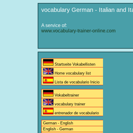
vocabulary German - Italian and I
A service of:
www.vocabulary-trainer-online.com
Startseite Vokabellisten
Home vocabulary list
Lista de vocabulario Inicio
Vokabeltrainer
vocabulary trainer
entrenador de vocabulario
German - English
English - German