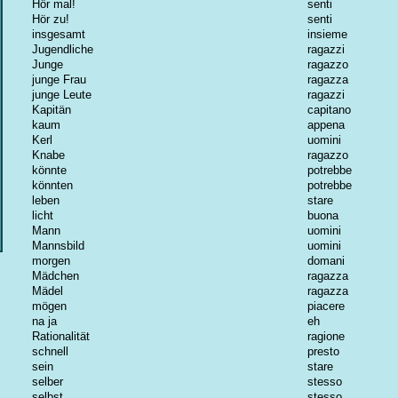
Hör mal!
senti
Hör zu!
senti
insgesamt
insieme
Jugendliche
ragazzi
Junge
ragazzo
junge Frau
ragazza
junge Leute
ragazzi
Kapitän
capitano
kaum
appena
Kerl
uomini
Knabe
ragazzo
könnte
potrebbe
könnten
potrebbe
leben
stare
licht
buona
Mann
uomini
Mannsbild
uomini
morgen
domani
Mädchen
ragazza
Mädel
ragazza
mögen
piacere
na ja
eh
Rationalität
ragione
schnell
presto
sein
stare
selber
stesso
selbst
stesso