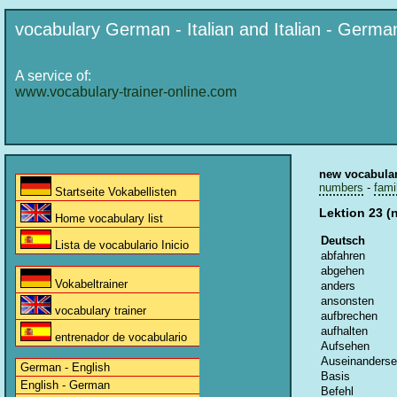
vocabulary German - Italian and Italian - Germa
A service of:
www.vocabulary-trainer-online.com
new vocabula
numbers
-
fami
Startseite Vokabellisten
Lektion 23 (
Home vocabulary list
Deutsch
Lista de vocabulario Inicio
abfahren
abgehen
Vokabeltrainer
anders
ansonsten
vocabulary trainer
aufbrechen
aufhalten
entrenador de vocabulario
Aufsehen
Auseinanderse
German - English
Basis
English - German
Befehl