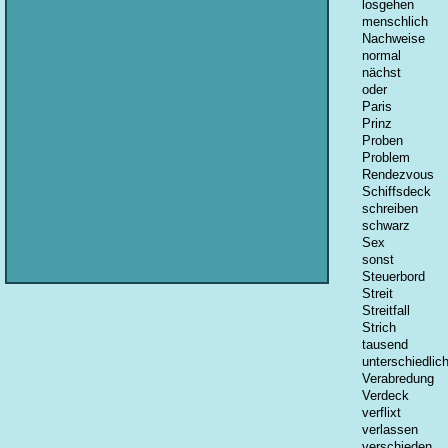
losgehen
menschlich
Nachweise
normal
nächst
oder
Paris
Prinz
Proben
Problem
Rendezvous
Schiffsdeck
schreiben
schwarz
Sex
sonst
Steuerbord
Streit
Streitfall
Strich
tausend
unterschiedlic
Verabredung
Verdeck
verflixt
verlassen
verschieden