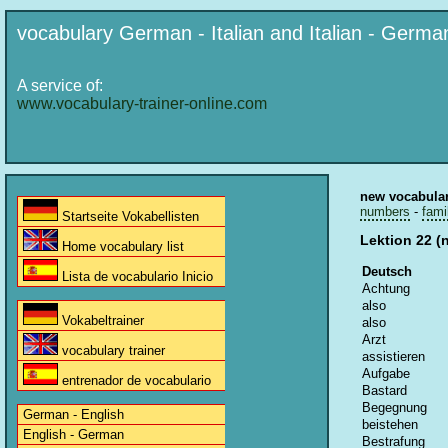
vocabulary German - Italian and Italian - Germa
A service of:
www.vocabulary-trainer-online.com
new vocabula
numbers
-
fami
Startseite Vokabellisten
Lektion 22 (
Home vocabulary list
Deutsch
Lista de vocabulario Inicio
Achtung
also
Vokabeltrainer
also
Arzt
vocabulary trainer
assistieren
Aufgabe
entrenador de vocabulario
Bastard
Begegnung
German - English
beistehen
English - German
Bestrafung