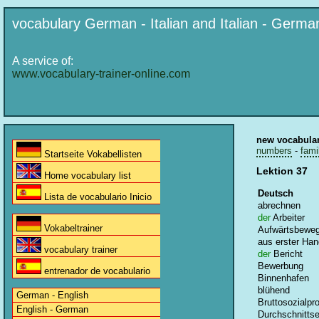
vocabulary German - Italian and Italian - Germa
A service of:
www.vocabulary-trainer-online.com
new vocabula
numbers
-
fami
Startseite Vokabellisten
Lektion 37
Home vocabulary list
Deutsch
Lista de vocabulario Inicio
abrechnen
der
Arbeiter
Vokabeltrainer
Aufwärtsbewe
aus erster Han
vocabulary trainer
der
Bericht
Bewerbung
entrenador de vocabulario
Binnenhafen
blühend
German - English
Bruttosozialpr
English - German
Durchschnittse