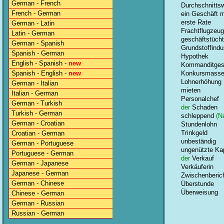
German - French
Durchschnittsw
French - German
ein Geschäft 
erste Rate
German - Latin
Frachtflugzeug
Latin - German
geschäftstücht
German - Spanish
Grundstoffindu
Spanish - German
Hypothek
English - Spanish -
new
Kommanditgese
Spanish - English -
new
Konkursmass
Lohnerhöhung
German - Italian
mieten
Italian - German
Personalchef
German - Turkish
der
Schaden
Turkish - German
schleppend
(Na
German - Croatian
Stundenlohn
Trinkgeld
Croatian - German
unbeständig
German - Portuguese
ungenützte Ka
Portuguese - German
der
Verkauf
German - Japanese
Verkäuferin
Japanese - German
Zwischenberic
German - Chinese
Überstunde
Überweisung
Chinese - German
German - Russian
Russian - German