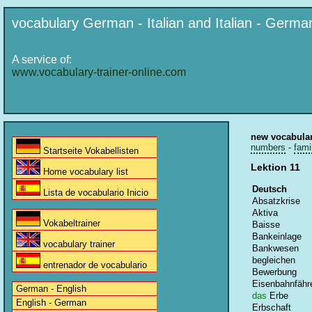
vocabulary German - Italian and Italian - Germa
A service of:
www.vocabulary-trainer-online.com
new vocabula
numbers
-
fami
Startseite Vokabellisten
Lektion 11
Home vocabulary list
Deutsch
Lista de vocabulario Inicio
Absatzkrise
Aktiva
Vokabeltrainer
Baisse
Bankeinlage
vocabulary trainer
Bankwesen
begleichen
entrenador de vocabulario
Bewerbung
Eisenbahnfähr
German - English
das
Erbe
English - German
Erbschaft