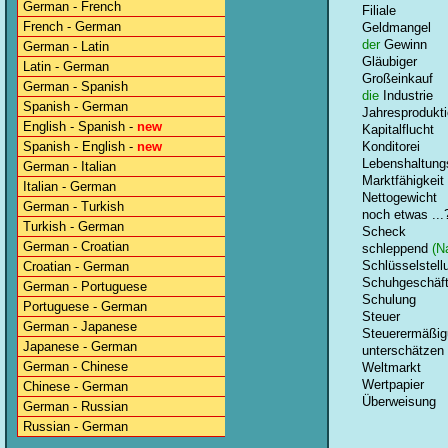
German - French
Filiale
French - German
Geldmangel
der
Gewinn
German - Latin
Gläubiger
Latin - German
Großeinkauf
German - Spanish
die
Industrie
Spanish - German
Jahresprodukt
English - Spanish -
new
Kapitalflucht
Spanish - English -
new
Konditorei
Lebenshaltung
German - Italian
Marktfähigkeit
Italian - German
Nettogewicht
German - Turkish
noch etwas ...
Turkish - German
Scheck
German - Croatian
schleppend
(Na
Schlüsselstell
Croatian - German
Schuhgeschäf
German - Portuguese
Schulung
Portuguese - German
Steuer
German - Japanese
Steuerermäßi
Japanese - German
unterschätzen
German - Chinese
Weltmarkt
Wertpapier
Chinese - German
Überweisung
German - Russian
Russian - German