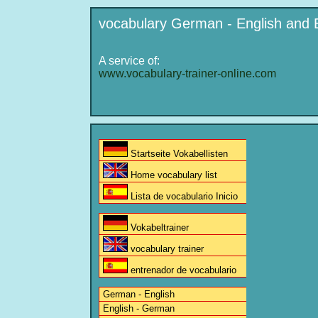
vocabulary German - English and 
A service of:
www.vocabulary-trainer-online.com
Startseite Vokabellisten
Home vocabulary list
Lista de vocabulario Inicio
Vokabeltrainer
vocabulary trainer
entrenador de vocabulario
German - English
English - German