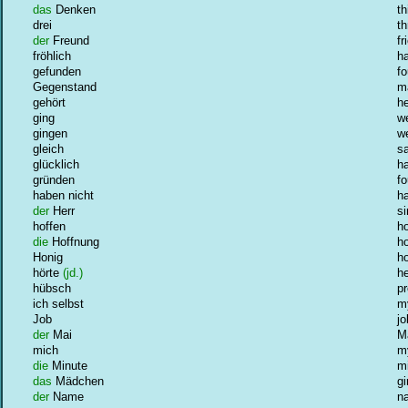
das
Denken
th
drei
th
der
Freund
fr
fröhlich
h
gefunden
f
Gegenstand
m
gehört
h
ging
w
gingen
w
gleich
s
glücklich
h
gründen
f
haben nicht
ha
der
Herr
si
hoffen
h
die
Hoffnung
h
Honig
h
hörte
(jd.)
h
hübsch
pr
ich selbst
m
Job
jo
der
Mai
M
mich
m
die
Minute
m
das
Mädchen
gi
der
Name
n