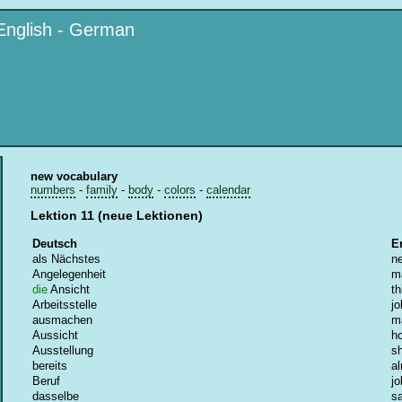
English - German
new vocabulary
numbers
-
family
-
body
-
colors
-
calendar
Lektion 11 (neue Lektionen)
Deutsch
E
als Nächstes
n
Angelegenheit
m
die
Ansicht
th
Arbeitsstelle
jo
ausmachen
m
Aussicht
h
Ausstellung
s
bereits
al
Beruf
jo
dasselbe
s