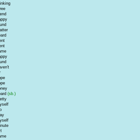
inking
ree
iend
appy
ound
atter
eard
ent
ent
ame
appy
ound
ven't
r
ope
ope
oney
eard
(sb.)
etty
yself
b
ay
yself
inute
rl
ame