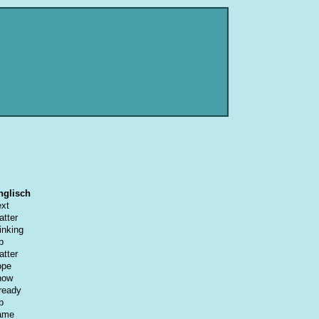
nglisch
ext
atter
inking
b
atter
ope
how
ready
b
ame