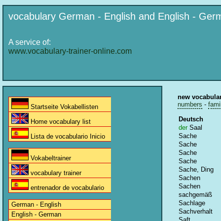
vocabulary German - English and English - Ger
A service of:
www.vocabulary-trainer-online.com
new vocabula
numbers
-
fami
Startseite Vokabellisten
Deutsch
Home vocabulary list
der
Saal
Sache
Lista de vocabulario Inicio
Sache
Sache
Vokabeltrainer
Sache
Sache, Ding
vocabulary trainer
Sachen
Sachen
entrenador de vocabulario
sachgemäß
Sachlage
German - English
Sachverhalt
English - German
Saft