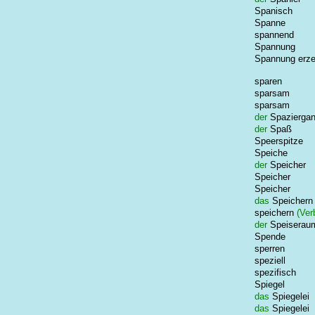
Spanisch
Spanne
spannend
Spannung
Spannung erz
sparen
sparsam
sparsam
der
Spazierga
der
Spaß
Speerspitze
Speiche
der
Speicher
Speicher
Speicher
das
Speichern
speichern
(Ver
der
Speiserau
Spende
sperren
speziell
spezifisch
Spiegel
das
Spiegelei
das
Spiegelei