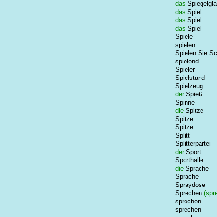
das
Spiegelgla
das
Spiel
das
Spiel
das
Spiel
Spiele
spielen
Spielen Sie S
spielend
Spieler
Spielstand
Spielzeug
der
Spieß
Spinne
die
Spitze
Spitze
Spitze
Splitt
Splitterpartei
der
Sport
Sporthalle
die
Sprache
Sprache
Spraydose
Sprechen
(spr
sprechen
sprechen