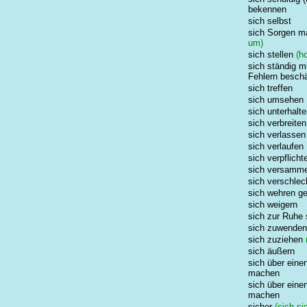
bekennen
sich selbst
sich Sorgen m
um)
sich stellen
(ho
sich ständig m
Fehlern beschä
sich treffen
sich umsehen
sich unterhalt
sich verbreiten
sich verlassen 
sich verlaufen
sich verpflicht
sich versamme
sich verschlec
sich wehren g
sich weigern
sich zur Ruhe
sich zuwenden
sich zuziehen
sich äußern
sich über einen
machen
sich über einen
machen
sicher
(sich si