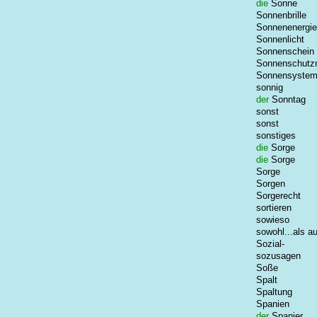
die
Sonne
Sonnenbrille
Sonnenenergie
Sonnenlicht
Sonnenschein
Sonnenschutzm
Sonnensyste
sonnig
der
Sonntag
sonst
sonst
sonstiges
die
Sorge
die
Sorge
Sorge
Sorgen
Sorgerecht
sortieren
sowieso
sowohl...als a
Sozial-
sozusagen
Soße
Spalt
Spaltung
Spanien
der
Spanier