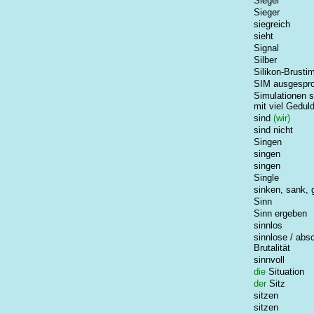
Siegel
Sieger
siegreich
sieht
Signal
Silber
Silikon-Brusti
SIM ausgespr
Simulationen s
mit viel Gedul
sind
(wir)
sind nicht
Singen
singen
singen
Single
sinken, sank,
Sinn
Sinn ergeben
sinnlos
sinnlose / abs
Brutalität
sinnvoll
die
Situation
der
Sitz
sitzen
sitzen