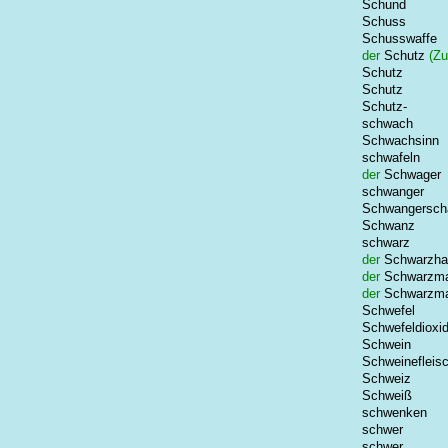
Schund
Schuss
Schusswaffe
der
Schutz
(Zu
Schutz
Schutz
Schutz-
schwach
Schwachsinn
schwafeln
der
Schwager
schwanger
Schwangersch
Schwanz
schwarz
der
Schwarzha
der
Schwarzma
der
Schwarzma
Schwefel
Schwefeldioxi
Schwein
Schweinefleis
Schweiz
Schweiß
schwenken
schwer
schwer