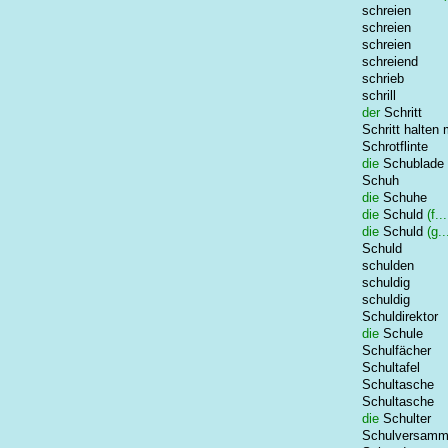
schreien
schreien
schreien
schreiend
schrieb
schrill
der
Schritt
Schritt halten 
Schrotflinte
die
Schublade
Schuh
die
Schuhe
die
Schuld
(f...
die
Schuld
(g...
Schuld
schulden
schuldig
schuldig
Schuldirektor
die
Schule
Schulfächer
Schultafel
Schultasche
Schultasche
die
Schulter
Schulversamm