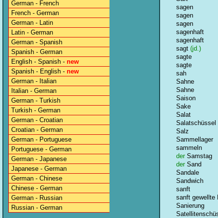
German - French
sagen
French - German
sagen
German - Latin
sagen
sagenhaft
Latin - German
sagenhaft
German - Spanish
sagt
(jd.)
Spanish - German
sagte
English - Spanish -
new
sagte
Spanish - English -
new
sah
German - Italian
Sahne
Sahne
Italian - German
Saison
German - Turkish
Sake
Turkish - German
Salat
German - Croatian
Salatschüssel
Croatian - German
Salz
German - Portuguese
Sammellager
sammeln
Portuguese - German
der
Samstag
German - Japanese
der
Sand
Japanese - German
Sandale
German - Chinese
Sandwich
Chinese - German
sanft
sanft gewellte
German - Russian
Sanierung
Russian - German
Satellitenschü