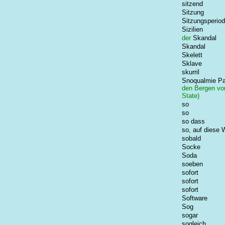
sitzend
Sitzung
Sitzungsperio
Sizilien
der
Skandal
Skandal
Skelett
Sklave
skurril
Snoqualmie P
den Bergen vo
State)
so
so
so dass
so, auf diese 
sobald
Socke
Soda
soeben
sofort
sofort
sofort
Software
Sog
sogar
sogleich