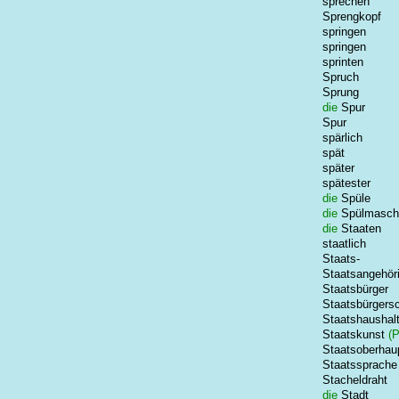
sprechen
Sprengkopf
springen
springen
sprinten
Spruch
Sprung
die
Spur
Spur
spärlich
spät
später
spätester
die
Spüle
die
Spülmasch
die
Staaten
staatlich
Staats-
Staatsangehöri
Staatsbürger
Staatsbürgersc
Staatshaushal
Staatskunst
(Po
Staatsoberhau
Staatssprache
Stacheldraht
die
Stadt