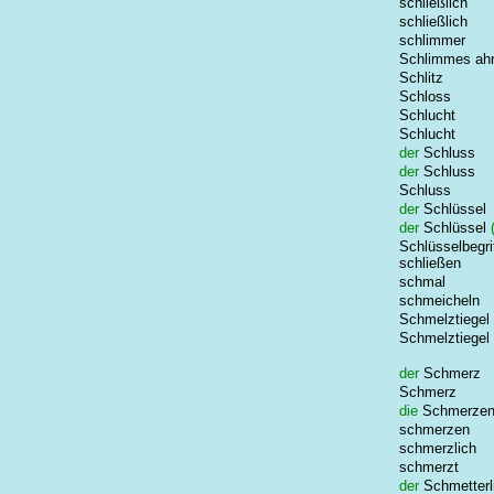
schließlich
schließlich
schlimmer
Schlimmes ah
Schlitz
Schloss
Schlucht
Schlucht
der
Schluss
der
Schluss
Schluss
der
Schlüssel
der
Schlüssel
(
Schlüsselbegri
schließen
schmal
schmeicheln
Schmelztiegel
Schmelztiegel 
der
Schmerz
Schmerz
die
Schmerze
schmerzen
schmerzlich
schmerzt
der
Schmetterl