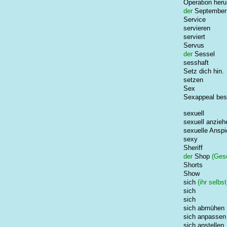
Operation heru
der
September
Service
servieren
serviert
Servus
der
Sessel
sesshaft
Setz dich hin.
setzen
Sex
Sexappeal bes
sexuell
sexuell anzieh
sexuelle Anspi
sexy
Sheriff
der
Shop
(Gesc
Shorts
Show
sich
(ihr selbst
sich
sich
sich abmühen
sich anpassen
sich anstellen