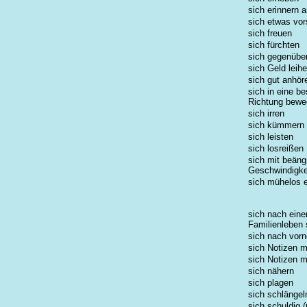
sich erinnern 
sich etwas vor
sich freuen
sich fürchten
sich gegenübe
sich Geld leih
sich gut anhör
sich in eine b
Richtung bew
sich irren
sich kümmern
sich leisten
sich losreißen
sich mit beäng
Geschwindigk
sich mühelos e
sich nach eine
Familienleben
sich nach vorn
sich Notizen 
sich Notizen 
sich nähern
sich plagen
sich schlängel
sich schuldig 