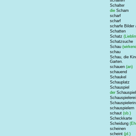
schalten
Schalter
die
Scham
scharf
scharf
scharfe Bilder
Schatten
Schatz
(Lieblin
Schatzsuche
Schau
(wirken
schau
Schau, die Kin
Garten.
schauen
(an)
schauend
Schaukel
Schauplatz
Schauspiel
der
Schauspiel
Schauspielerei
Schauspielerin
schauspielern
schaut
(sb.)
Scheckkarte
Scheidung
(Eh
scheinen
scheint
(jd.)