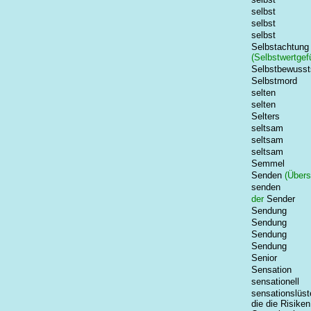
selbst
selbst
selbst
Selbstachtung
(Selbstwertgef
Selbstbewussts
Selbstmord
selten
selten
Selters
seltsam
seltsam
seltsam
Semmel
Senden
(Übers
senden
der
Sender
Sendung
Sendung
Sendung
Sendung
Senior
Sensation
sensationell
sensationslüs
die die Risiken