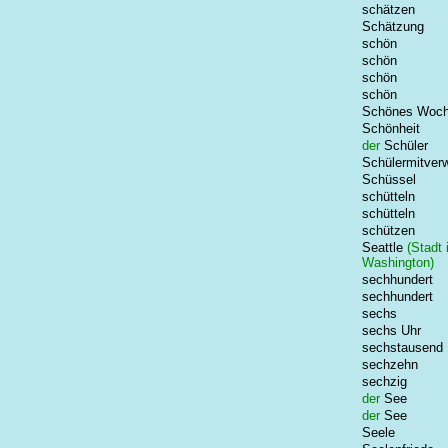
schätzen
Schätzung
schön
schön
schön
schön
Schönes Woch
Schönheit
der
Schüler
Schülermitver
Schüssel
schütteln
schütteln
schützen
Seattle
(Stadt 
Washington)
sechhundert
sechhundert
sechs
sechs Uhr
sechstausend
sechzehn
sechzig
der
See
der
See
Seele