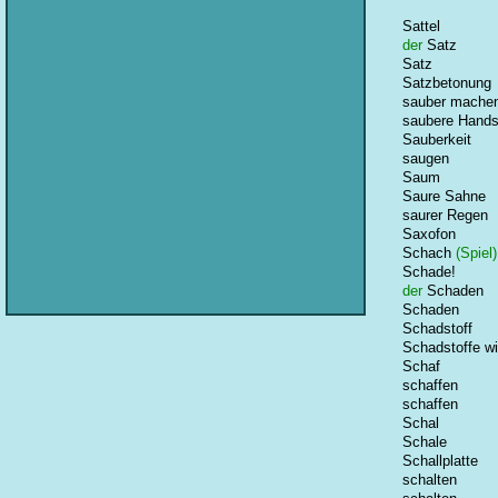
Sattel
der
Satz
Satz
Satzbetonung
sauber mache
saubere Handsc
Sauberkeit
saugen
Saum
Saure Sahne
saurer Regen
Saxofon
Schach
(Spiel)
Schade!
der
Schaden
Schaden
Schadstoff
Schadstoffe 
Schaf
schaffen
schaffen
Schal
Schale
Schallplatte
schalten