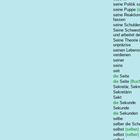
seine Politik sc
seine Puppe
(s
seine Reaktion
fassen
seine Schulde
Seine Schweste
und arbeitet d
Seine Theorie i
unpräzise.
seinen Lebensu
verdienen
seiner
seins
seit
die
Seite
die
Seite
(Buch
Sekretär, Sekr
Sekretärin
Sekt
die
Sekunde
Sekunde
die
Sekunden
selbe
selber die Sch
selbst
(selber)
selbst
(selber)
selbst