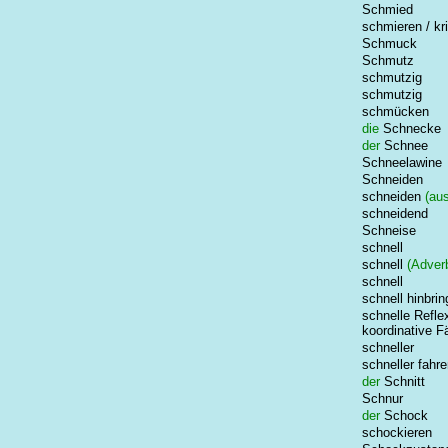
Schmied
schmieren / kri
Schmuck
Schmutz
schmutzig
schmutzig
schmücken
die
Schnecke
der
Schnee
Schneelawine
Schneiden
schneiden
(aus
schneidend
Schneise
schnell
schnell
(Adver
schnell
schnell hinbri
schnelle Refle
koordinative F
schneller
schneller fahr
der
Schnitt
Schnur
der
Schock
schockieren