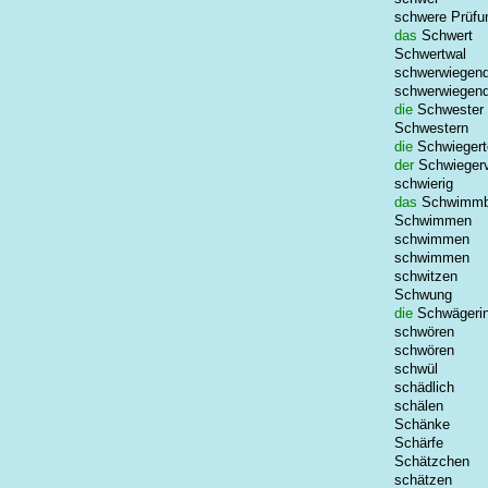
schwere Prüfu
das
Schwert
Schwertwal
schwerwiegen
schwerwiegen
die
Schwester
Schwestern
die
Schwiegert
der
Schwiegerv
schwierig
das
Schwimm
Schwimmen
schwimmen
schwimmen
schwitzen
Schwung
die
Schwägeri
schwören
schwören
schwül
schädlich
schälen
Schänke
Schärfe
Schätzchen
schätzen