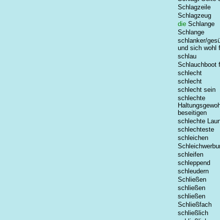
Schlagzeile
Schlagzeug
die
Schlange
Schlange
schlanker/ges
und sich wohl 
schlau
Schlauchboot 
schlecht
schlecht
schlecht sein
schlechte
Haltungsgewoh
beseitigen
schlechte Lau
schlechteste
schleichen
Schleichwerbu
schleifen
schleppend
schleudern
Schließen
schließen
schließen
Schließfach
schließlich