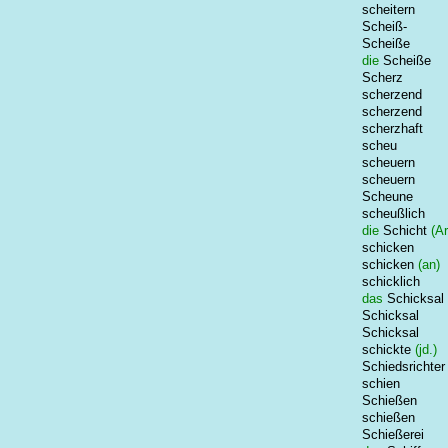
scheitern
Scheiß-
Scheiße
die
Scheiße
Scherz
scherzend
scherzend
scherzhaft
scheu
scheuern
scheuern
Scheune
scheußlich
die
Schicht
(Ar
schicken
schicken
(an)
schicklich
das
Schicksal
Schicksal
Schicksal
schickte
(jd.)
Schiedsrichter
schien
Schießen
schießen
Schießerei