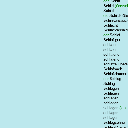
das
Schiff
Schild
(Ortssch
Schild
die
Schildkröte
Schinkenspec
Schlacht
Schlackenhald
der
Schlaf
Schlaf gut!
schlafen
schlafen
schlafend
schlafend
schlaffe Ober
Schlafsack
Schlafzimmer
der
Schlag
Schlag
Schlagen
Schlagen
schlagen
schlagen
schlagen
(jd.)
schlagen
schlagen
Schlagsahne
Schlagt Seite 