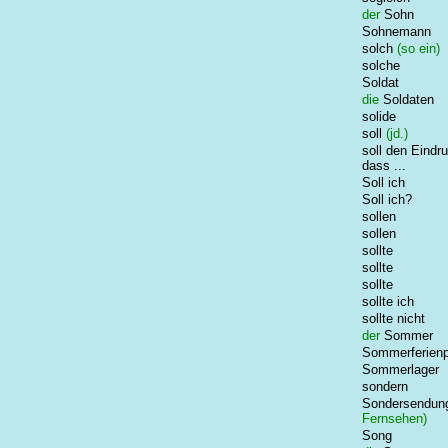
der
Sohn
Sohnemann
solch
(so ein)
solche
Soldat
die
Soldaten
solide
soll
(jd.)
soll den Eindr
dass ...
Soll ich
Soll ich?
sollen
sollen
sollte
sollte
sollte
sollte ich
sollte nicht
der
Sommer
Sommerferien
Sommerlager
sondern
Sondersendun
Fernsehen)
Song