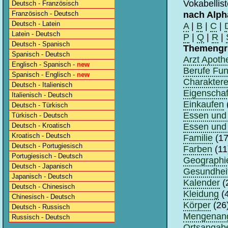
Vokabellis
Deutsch - Französisch
nach Alph
Französisch - Deutsch
Deutsch - Latein
A
|
B
|
C
|
Latein - Deutsch
P
|
Q
|
R
|
Deutsch - Spanisch
Themengr
Spanisch - Deutsch
Arzt Apoth
Englisch - Spanisch -
new
Berufe Fun
Spanisch - Englisch -
new
Charaktere
Deutsch - Italienisch
Eigenschaf
Italienisch - Deutsch
Einkaufen
Deutsch - Türkisch
Essen und 
Türkisch - Deutsch
Essen und 
Deutsch - Kroatisch
Kroatisch - Deutsch
Familie
(17
Deutsch - Portugiesisch
Farben
(11
Portugiesisch - Deutsch
Geographi
Deutsch - Japanisch
Gesundhei
Japanisch - Deutsch
Kalender
(
Deutsch - Chinesisch
Kleidung
(4
Chinesisch - Deutsch
Körper
(26
Deutsch - Russisch
Mengenan
Russisch - Deutsch
Ortsangabe