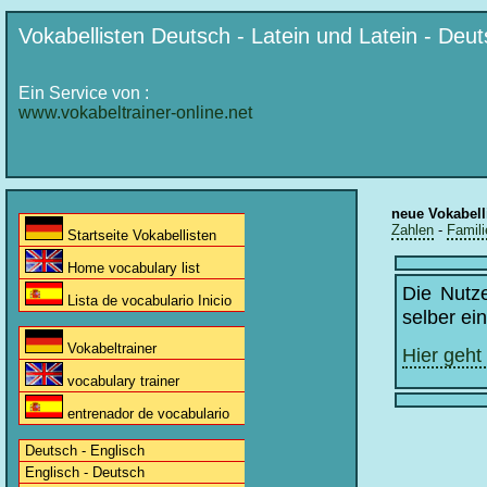
Vokabellisten Deutsch - Latein und Latein - Deu
Ein Service von :
www.vokabeltrainer-online.net
neue Vokabell
Zahlen
-
Famili
Startseite Vokabellisten
Home vocabulary list
Die Nutz
Lista de vocabulario Inicio
selber ei
Vokabeltrainer
Hier geht
vocabulary trainer
entrenador de vocabulario
Deutsch - Englisch
Englisch - Deutsch