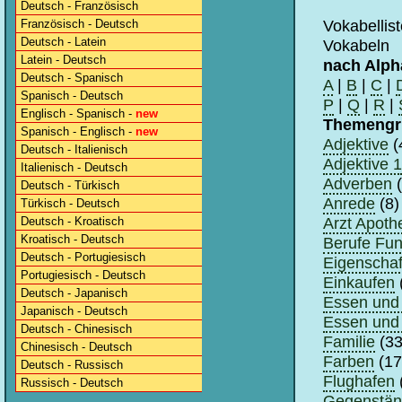
Deutsch - Französisch
Vokabellis
Französisch - Deutsch
Deutsch - Latein
Vokabeln
Latein - Deutsch
nach Alph
Deutsch - Spanisch
A
|
B
|
C
|
Spanisch - Deutsch
P
|
Q
|
R
|
Englisch - Spanisch -
new
Themengr
Spanisch - Englisch -
new
Adjektive
(
Deutsch - Italienisch
Adjektive 1
Italienisch - Deutsch
Adverben
(
Deutsch - Türkisch
Anrede
(8)
Türkisch - Deutsch
Arzt Apoth
Deutsch - Kroatisch
Kroatisch - Deutsch
Berufe Fun
Deutsch - Portugiesisch
Eigenschaf
Portugiesisch - Deutsch
Einkaufen
Deutsch - Japanisch
Essen und 
Japanisch - Deutsch
Essen und 
Deutsch - Chinesisch
Familie
(33
Chinesisch - Deutsch
Farben
(17
Deutsch - Russisch
Flughafen
Russisch - Deutsch
Gegenstä