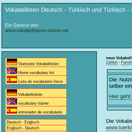
Vokabellisten Deutsch - Türkisch und Türkisch -
Ein Service von :
www.vokabeltrainer-online.net
neue Vokabell
Zahlen
-
Famili
Startseite Vokabellisten
Home vocabulary list
Die Nutz
Lista de vocabulario Inicio
selber ei
Vokabeltrainer
Hier geht
vocabulary trainer
entrenador de vocabulario
Die Vokabe
Deutsch - Englisch
www.tuerki
Englisch - Deutsch