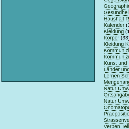
Geographi
Gesundhei
Haushalt 
Kalender
(
Kleidung
(
Körper
(33
Kleidung K
Kommunizie
Kommunizie
Kunst und 
Länder un
Lernen Sch
Mengenan
Natur Umwe
Ortsangabe
Natur Umwe
Onomatopo
Praepositi
Strassenve
Verben Teil