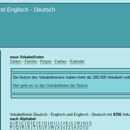
nd Englisch - Deutsch
neue Vokabellisten
Zahlen
-
Familie
-
Körper
-
Farben
-
Kalender
Die Nutzer des Vokabeltrainers haben mehr als 200.000 Vokabeln sel
Hier geht es zu den Vokabellisten der Nutzer.
Vokabellisten Deutsch - Englisch und Englisch - Deutsch mit
8356
Voka
nach Alphabet
A
|
B
|
C
|
D
|
E
|
F
|
G
|
H
|
I
|
J
|
K
|
L
|
M
|
N
|
O
P
|
Q
|
R
|
S
|
T
|
U
|
V
|
W
|
X
|
ü
|
Z
|
Ä
|
Ö
|
Ü