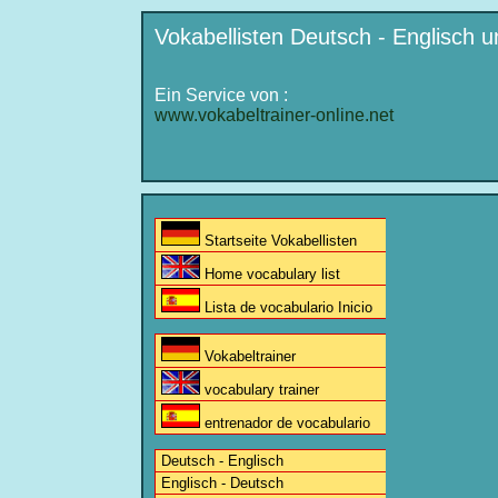
Vokabellisten Deutsch - Englisch u
Ein Service von :
www.vokabeltrainer-online.net
Startseite Vokabellisten
Home vocabulary list
Lista de vocabulario Inicio
Vokabeltrainer
vocabulary trainer
entrenador de vocabulario
Deutsch - Englisch
Englisch - Deutsch