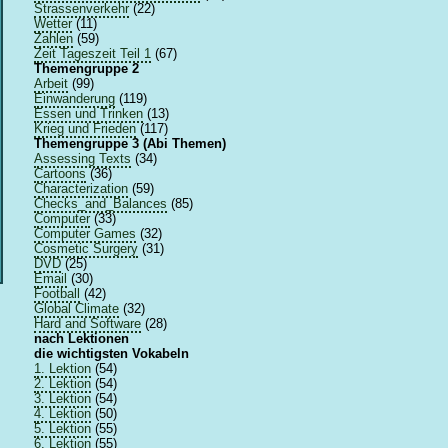
Strassenverkehr
(22)
Wetter
(11)
Zahlen
(59)
Zeit Tageszeit Teil 1
(67)
Themengruppe 2
Arbeit
(99)
Einwanderung
(119)
Essen und Trinken
(13)
Krieg und Frieden
(117)
Themengruppe 3 (Abi Themen)
Assessing Texts
(34)
Cartoons
(36)
Characterization
(59)
Checks_and_Balances
(85)
Computer
(33)
Computer Games
(32)
Cosmetic Surgery
(31)
DVD
(25)
Email
(30)
Football
(42)
Global Climate
(32)
Hard and Software
(28)
nach Lektionen
die wichtigsten Vokabeln
1. Lektion
(54)
2. Lektion
(54)
3. Lektion
(54)
4. Lektion
(50)
5. Lektion
(55)
6. Lektion
(55)