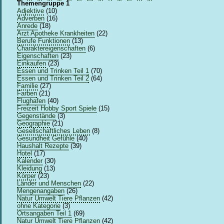
Themengruppe 1
Adjektive
(10)
Adverben
(16)
Anrede
(18)
Arzt Apotheke Krankheiten
(22)
Berufe Funktionen
(13)
Charaktereigenschaften
(6)
Eigenschaften
(23)
Einkaufen
(23)
Essen und Trinken Teil 1
(70)
Essen und Trinken Teil 2
(64)
Familie
(27)
Farben
(21)
Flughafen
(40)
Freizeit Hobby Sport Spiele
(15)
Gegenstände
(3)
Geographie
(21)
Gesellschaftliches Leben
(8)
Gesundheit Gefühle
(40)
Haushalt Rezepte
(39)
Hotel
(17)
Kalender
(30)
Kleidung
(13)
Körper
(23)
Länder und Menschen
(22)
Mengenangaben
(26)
Natur Umwelt Tiere Pflanzen
(42)
ohne Kategorie
(3)
Ortsangaben Teil 1
(69)
Natur Umwelt Tiere Pflanzen
(42)