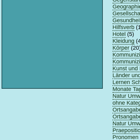
Geographi
Gesellscha
Gesundhei
Hilfsverb
(
Hotel
(5)
Kleidung
(4
Körper
(20
Kommunizie
Kommunizie
Kunst und 
Länder un
Lernen Sch
Monate Tag
Natur Umwe
ohne Kateg
Ortsangabe
Ortsangabe
Natur Umwe
Praepositi
Pronomen B