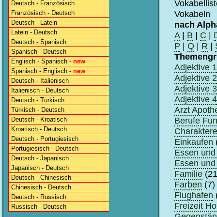
Vokabellis
Deutsch - Französisch
Vokabeln
Französisch - Deutsch
Deutsch - Latein
nach Alph
Latein - Deutsch
A
|
B
|
C
|
Deutsch - Spanisch
P
|
Q
|
R
|
Spanisch - Deutsch
Themengr
Englisch - Spanisch -
new
Adjektive 1
Spanisch - Englisch -
new
Adjektive 2
Deutsch - Italienisch
Adjektive 3
Italienisch - Deutsch
Adjektive 4
Deutsch - Türkisch
Arzt Apoth
Türkisch - Deutsch
Berufe Fun
Deutsch - Kroatisch
Kroatisch - Deutsch
Charaktere
Deutsch - Portugiesisch
Einkaufen
Portugiesisch - Deutsch
Essen und 
Deutsch - Japanisch
Essen und 
Japanisch - Deutsch
Familie
(21
Deutsch - Chinesisch
Farben
(7)
Chinesisch - Deutsch
Flughafen
Deutsch - Russisch
Freizeit H
Russisch - Deutsch
Gegenstä