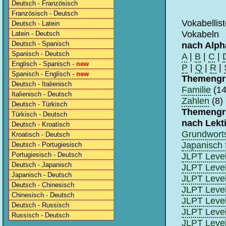
Deutsch - Französisch
Französisch - Deutsch
Vokabellis
Deutsch - Latein
Vokabeln
Latein - Deutsch
Deutsch - Spanisch
nach Alph
Spanisch - Deutsch
A
|
B
|
C
|
Englisch - Spanisch -
new
P
|
Q
|
R
|
Spanisch - Englisch -
new
Themengr
Deutsch - Italienisch
Familie
(14
Italienisch - Deutsch
Zahlen
(8)
Deutsch - Türkisch
Themengr
Türkisch - Deutsch
nach Lekt
Deutsch - Kroatisch
Grundwort
Kroatisch - Deutsch
Japanisch 
Deutsch - Portugiesisch
Portugiesisch - Deutsch
JLPT Level
Deutsch - Japanisch
JLPT Level
Japanisch - Deutsch
JLPT Level 
Deutsch - Chinesisch
JLPT Level 
Chinesisch - Deutsch
JLPT Level 
Deutsch - Russisch
JLPT Level 
Russisch - Deutsch
JLPT Level 