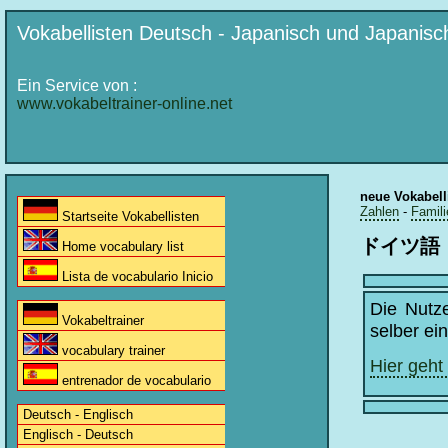
Vokabellisten Deutsch - Japanisch und Japanisc
Ein Service von :
www.vokabeltrainer-online.net
neue Vokabell
Zahlen
-
Famili
Startseite Vokabellisten
ドイツ語
Home vocabulary list
Lista de vocabulario Inicio
Die Nutz
Vokabeltrainer
selber ei
vocabulary trainer
Hier geht
entrenador de vocabulario
Deutsch - Englisch
Englisch - Deutsch