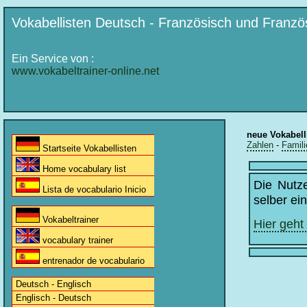
Vokabellisten Deutsch - Französisch und Franzö
Ein Service von :
www.vokabeltrainer-online.net
neue Vokabell
Zahlen
-
Famili
Startseite Vokabellisten
Home vocabulary list
Die Nutz
Lista de vocabulario Inicio
selber ei
Vokabeltrainer
Hier geht
vocabulary trainer
entrenador de vocabulario
Deutsch - Englisch
Englisch - Deutsch