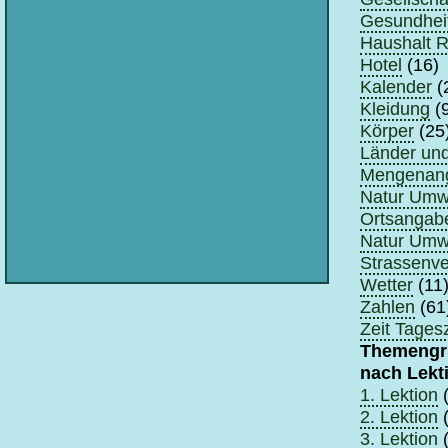
Gesundhei
Haushalt 
Hotel
(16)
Kalender
(
Kleidung
(9
Körper
(25
Länder un
Mengenan
Natur Umwe
Ortsangabe
Natur Umwe
Strassenve
Wetter
(11
Zahlen
(61
Zeit Tagesz
Themengr
nach Lekt
1. Lektion
(
2. Lektion
(
3. Lektion
(