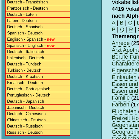
Vokabellis
Deutsch - Französisch
4419
Voka
Französisch - Deutsch
Deutsch - Latein
nach Alph
Latein - Deutsch
A
|
B
|
C
|
Deutsch - Spanisch
P
|
Q
|
R
|
Spanisch - Deutsch
Themengr
Englisch - Spanisch -
new
Anrede
(25
Spanisch - Englisch -
new
Arzt Apoth
Deutsch - Italienisch
Berufe Fun
Italienisch - Deutsch
Charaktere
Deutsch - Türkisch
Eigenschaf
Türkisch - Deutsch
Einkaufen
Deutsch - Kroatisch
Kroatisch - Deutsch
Essen und 
Deutsch - Portugiesisch
Essen und 
Portugiesisch - Deutsch
Familie
(21
Deutsch - Japanisch
Farben
(17
Japanisch - Deutsch
Flughafen
Deutsch - Chinesisch
Freizeit H
Chinesisch - Deutsch
Gegenstä
Deutsch - Russisch
Geographi
Russisch - Deutsch
Gesellscha