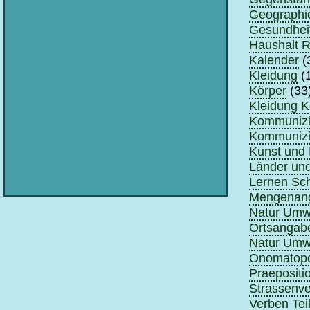
Geographi
Gesundhei
Haushalt 
Kalender
(
Kleidung
(
Körper
(33
Kleidung K
Kommunizie
Kommunizie
Kunst und 
Länder un
Lernen Sch
Mengenan
Natur Umwe
Ortsangabe
Natur Umwe
Onomatopo
Praepositi
Strassenve
Verben Teil