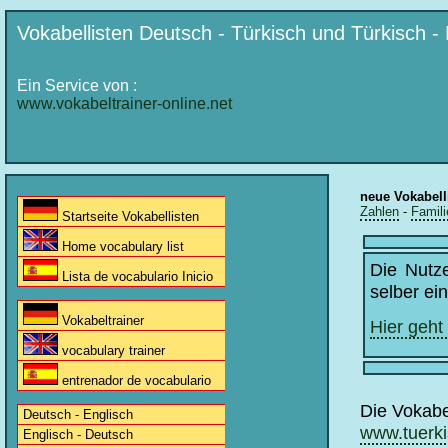
Vokabellisten Deutsch - Türkisch und Türkisch -
Ein Service von :
www.vokabeltrainer-online.net
neue Vokabell
Zahlen
-
Famili
Startseite Vokabellisten
Home vocabulary list
Die Nutz
Lista de vocabulario Inicio
selber ei
Vokabeltrainer
Hier geht
vocabulary trainer
entrenador de vocabulario
Die Vokabe
Deutsch - Englisch
www.tuerki
Englisch - Deutsch