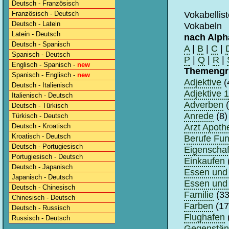
Deutsch - Französisch
Vokabellis
Französisch - Deutsch
Deutsch - Latein
Vokabeln
Latein - Deutsch
nach Alph
Deutsch - Spanisch
A
|
B
|
C
|
Spanisch - Deutsch
P
|
Q
|
R
|
Englisch - Spanisch -
new
Themengr
Spanisch - Englisch -
new
Adjektive
(
Deutsch - Italienisch
Adjektive 1
Italienisch - Deutsch
Adverben
(
Deutsch - Türkisch
Anrede
(8)
Türkisch - Deutsch
Arzt Apoth
Deutsch - Kroatisch
Kroatisch - Deutsch
Berufe Fun
Deutsch - Portugiesisch
Eigenschaf
Portugiesisch - Deutsch
Einkaufen
Deutsch - Japanisch
Essen und 
Japanisch - Deutsch
Essen und 
Deutsch - Chinesisch
Familie
(33
Chinesisch - Deutsch
Farben
(17
Deutsch - Russisch
Flughafen
Russisch - Deutsch
Gegenstä