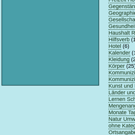
Gegenstä
Geographi
Gesellscha
Gesundhei
Haushalt 
Hilfsverb
(
Hotel
(6)
Kalender
(
Kleidung
(
Körper
(25
Kommunizie
Kommunizie
Kunst und 
Länder un
Lernen Sch
Mengenan
Monate Tag
Natur Umwe
ohne Kateg
Ortsangabe