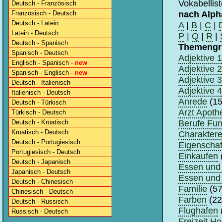
Vokabellis
Deutsch - Französisch
nach Alph
Französisch - Deutsch
Deutsch - Latein
A
|
B
|
C
|
Latein - Deutsch
P
|
Q
|
R
|
Deutsch - Spanisch
Themengr
Spanisch - Deutsch
Adjektive 1
Englisch - Spanisch -
new
Adjektive 2
Spanisch - Englisch -
new
Adjektive 3
Deutsch - Italienisch
Adjektive 4
Italienisch - Deutsch
Anrede
(15
Deutsch - Türkisch
Arzt Apoth
Türkisch - Deutsch
Berufe Fun
Deutsch - Kroatisch
Kroatisch - Deutsch
Charaktere
Deutsch - Portugiesisch
Eigenschaf
Portugiesisch - Deutsch
Einkaufen
Deutsch - Japanisch
Essen und 
Japanisch - Deutsch
Essen und 
Deutsch - Chinesisch
Familie
(57
Chinesisch - Deutsch
Farben
(22
Deutsch - Russisch
Flughafen
Russisch - Deutsch
Freizeit H