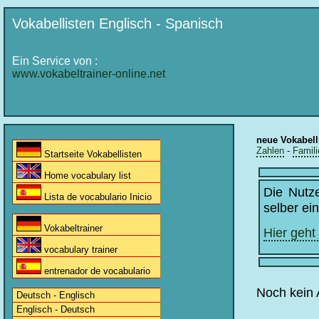
Vokabellisten Englisch - Spanisch
Ein Service von :
www.vokabeltrainer-online.net
neue Vokabell
Zahlen
-
Famili
Startseite Vokabellisten
Home vocabulary list
Die Nutz
Lista de vocabulario Inicio
selber ei
Vokabeltrainer
Hier geht
vocabulary trainer
entrenador de vocabulario
Noch kein 
Deutsch - Englisch
Englisch - Deutsch