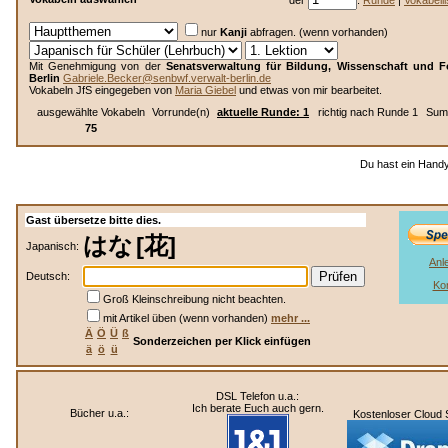
der
.
Runde
|
Vokabelli
nur
Kanji
abfragen. (wenn vorhanden)
Mit Genehmigung von der
Senatsverwaltung für Bildung, Wissenschaft und 
Berlin
Gabriele.Becker@senbwf.verwalt-berlin.de
Vokabeln JfS eingegeben von
Maria Giebel
und etwas von mir bearbeitet.
ausgewählte Vokabeln
Vorrunde(n)
aktuelle Runde: 1
richtig nach Runde 1
Summ
75
Du hast ein Handy.
Gast übersetze bitte dies.
はな
[花]
Japanisch:
Anl
Deutsch:
Ko
Groß Kleinschreibung nicht beachten.
mit Artikel üben (wenn vorhanden)
mehr ...
Ä
Ö
Ü
ß
Sonderzeichen per Klick einfügen
ä
ö
ü
DSL Telefon u.a.:
Ich berate Euch auch gern.
Bücher u.a.:
Kostenloser Cloud 