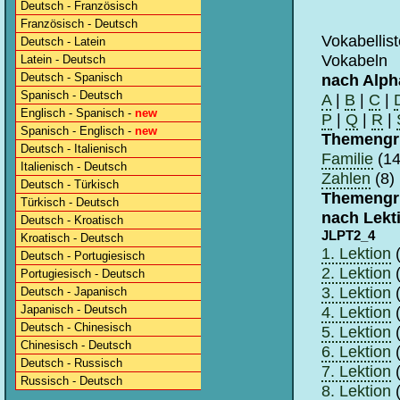
Deutsch - Französisch
Französisch - Deutsch
Vokabellis
Deutsch - Latein
Vokabeln
Latein - Deutsch
Deutsch - Spanisch
nach Alph
Spanisch - Deutsch
A
|
B
|
C
|
Englisch - Spanisch -
new
P
|
Q
|
R
|
Spanisch - Englisch -
new
Themengr
Deutsch - Italienisch
Familie
(14
Italienisch - Deutsch
Zahlen
(8)
Deutsch - Türkisch
Themengr
Türkisch - Deutsch
nach Lekt
Deutsch - Kroatisch
JLPT2_4
Kroatisch - Deutsch
1. Lektion
(
Deutsch - Portugiesisch
2. Lektion
(
Portugiesisch - Deutsch
3. Lektion
(
Deutsch - Japanisch
Japanisch - Deutsch
4. Lektion
(
Deutsch - Chinesisch
5. Lektion
(
Chinesisch - Deutsch
6. Lektion
(
Deutsch - Russisch
7. Lektion
(
Russisch - Deutsch
8. Lektion
(