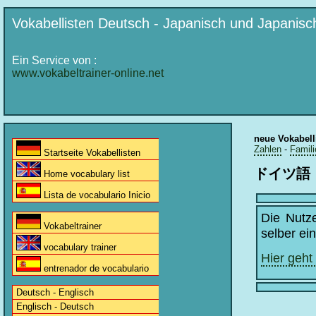
Vokabellisten Deutsch - Japanisch und Japanisc
Ein Service von :
www.vokabeltrainer-online.net
neue Vokabell
Zahlen
-
Famili
Startseite Vokabellisten
ドイツ語
Home vocabulary list
Lista de vocabulario Inicio
Die Nutz
Vokabeltrainer
selber ei
vocabulary trainer
Hier geht
entrenador de vocabulario
Deutsch - Englisch
Englisch - Deutsch