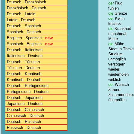
Deutsch - Französisch
der
Flug
Französisch - Deutsch
fühlen
die
Grenze
Deutsch - Latein
der
Kelim
Latein - Deutsch
knallrot
Deutsch - Spanisch
die
Krankheit
Spanisch - Deutsch
manchmal
Englisch - Spanisch -
new
Miete
Spanisch - Englisch -
new
die
Mühe
Stadt in Thrak
Deutsch - Italienisch
Studium
Italienisch - Deutsch
unmöglich
Deutsch - Türkisch
verzögern
Türkisch - Deutsch
wieder
Deutsch - Kroatisch
wiederholen
wirklich
Kroatisch - Deutsch
der
Wunsch
Deutsch - Portugiesisch
Zitrone
Portugiesisch - Deutsch
zusammenbre
Deutsch - Japanisch
überprüfen
Japanisch - Deutsch
Deutsch - Chinesisch
Chinesisch - Deutsch
Deutsch - Russisch
Russisch - Deutsch