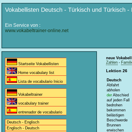
Vokabellisten Deutsch - Türkisch und Türkisch -
Ein Service von :
www.vokabeltrainer-online.net
neue Vokabell
Zahlen
-
Famili
Startseite Vokabellisten
Lektion 26
Home vocabulary list
Deutsch
Lista de vocabulario Inicio
Abfahrt
abholen
Vokabeltrainer
der
Abschied
auf jeden Fall
vocabulary trainer
bedrohen
bekommen
entrenador de vocabulario
belästigen
Beschwerde
Deutsch - Englisch
Brunnen
Englisch - Deutsch
erwischen