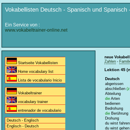
Vokabellisten Deutsch - Spanisch und Spanisch 
Ein Service von :
www.vokabeltrainer-online.net
neue Vokabell
Zahlen
-
Famili
Startseite Vokabellisten
Lektion 45 (
Home vocabulary list
Deutsch
Lista de vocabulario Inicio
abgerissen
abschließen
(z
Vokabeltrainer
Abteilung
die
Arten
vocabulary trainer
bedienen
Bedrohung
entrenador de vocabulario
die
Berührung
Drohung
Deutsch - Englisch
du wirst fahren
Englisch - Deutsch
du wirst gehen