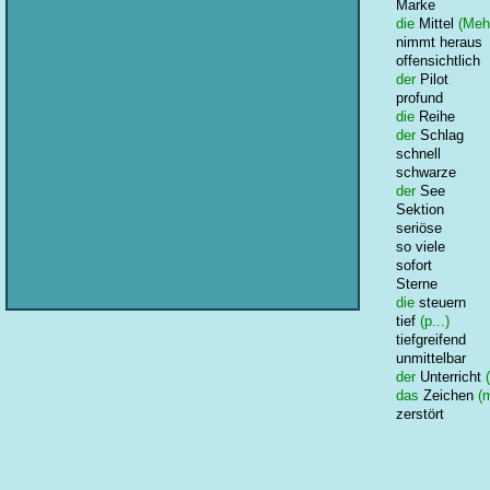
Marke
die
Mittel
(Mehr
nimmt heraus
offensichtlich
der
Pilot
profund
die
Reihe
der
Schlag
schnell
schwarze
der
See
Sektion
seriöse
so viele
sofort
Sterne
die
steuern
tief
(p...)
tiefgreifend
unmittelbar
der
Unterricht
(
das
Zeichen
(m
zerstört