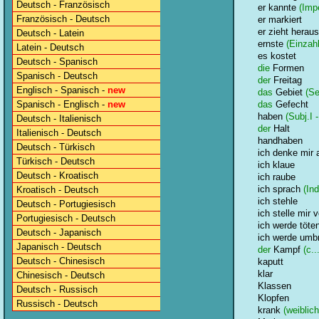
Deutsch - Französisch
er kannte
(Impe
Französisch - Deutsch
er markiert
er zieht heraus
Deutsch - Latein
ernste
(Einzahl
Latein - Deutsch
es kostet
Deutsch - Spanisch
die
Formen
Spanisch - Deutsch
der
Freitag
Englisch - Spanisch -
new
das
Gebiet
(Se
Spanisch - Englisch -
new
das
Gefecht
haben
(Subj.I -
Deutsch - Italienisch
der
Halt
Italienisch - Deutsch
handhaben
Deutsch - Türkisch
ich denke mir 
Türkisch - Deutsch
ich klaue
Deutsch - Kroatisch
ich raube
ich sprach
(Ind
Kroatisch - Deutsch
ich stehle
Deutsch - Portugiesisch
ich stelle mir v
Portugiesisch - Deutsch
ich werde töte
Deutsch - Japanisch
ich werde umb
Japanisch - Deutsch
der
Kampf
(c...
Deutsch - Chinesisch
kaputt
klar
Chinesisch - Deutsch
Klassen
Deutsch - Russisch
Klopfen
Russisch - Deutsch
krank
(weiblich