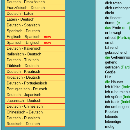
Deutsch - Französisch
dich töten
Französisch - Deutsch
dich umbringe
direkt
Deutsch - Latein
du findest
Latein - Deutsch
dumm
(e... - w
Deutsch - Spanisch
das
Ende
(c...)
Spanisch - Deutsch
er bewegt
Englisch - Spanisch -
new
erfreut
(Partizi
Spanisch - Englisch -
new
ernst
fahrend
Deutsch - Italienisch
gebrauchend
Italienisch - Deutsch
die
Geheimnis
Deutsch - Türkisch
gehend
Türkisch - Deutsch
getragen
(Parti
Deutsch - Kroatisch
Größe
Hut
Kroatisch - Deutsch
die
Häuser
Deutsch - Portugiesisch
ich fühlte
(Inde
Portugiesisch - Deutsch
ich ruhe mich 
Deutsch - Japanisch
ich spürte
(Inde
Japanisch - Deutsch
ich trank
(Indef
Deutsch - Chinesisch
ihn umbringen
Klopfen
Chinesisch - Deutsch
lebende
Deutsch - Russisch
lebendige
Russisch - Deutsch
mutig