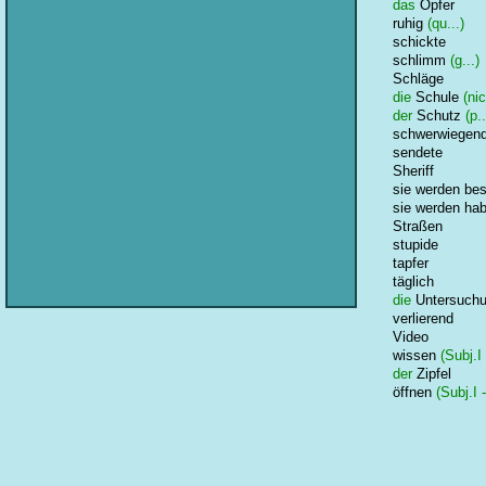
das
Opfer
ruhig
(qu...)
schickte
schlimm
(g...)
Schläge
die
Schule
(nic
der
Schutz
(p..
schwerwiegen
sendete
Sheriff
sie werden bes
sie werden ha
Straßen
stupide
tapfer
täglich
die
Untersuch
verlierend
Video
wissen
(Subj.I 
der
Zipfel
öffnen
(Subj.I -