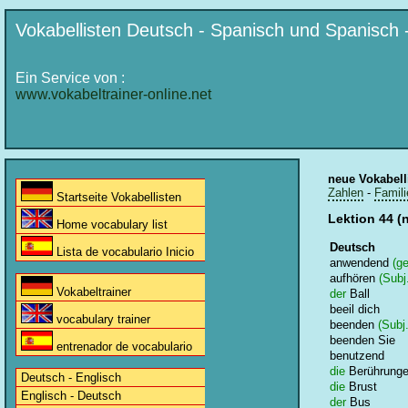
Vokabellisten Deutsch - Spanisch und Spanisch 
Ein Service von :
www.vokabeltrainer-online.net
neue Vokabell
Zahlen
-
Famili
Startseite Vokabellisten
Lektion 44 (
Home vocabulary list
Deutsch
Lista de vocabulario Inicio
anwendend
(ge
aufhören
(Subj.
Vokabeltrainer
der
Ball
beeil dich
vocabulary trainer
beenden
(Subj.
beenden Sie
entrenador de vocabulario
benutzend
die
Berührung
Deutsch - Englisch
die
Brust
Englisch - Deutsch
der
Bus