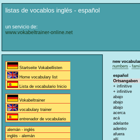
listas de vocablos inglés - español
un servicio de:
www.vokabeltrainer-online.net
new vocabula
numbers
-
fami
Startseite Vokabellisten
español
Home vocabulary list
Ortsangaben
+ infinitive
Lista de vocabulario Inicio
+ infinitive
abajo
Vokabeltrainer
abajo
abajo
vocabulary trainer
acerca
acá
entrenador de vocabulario
adelante
adentro
alemán - inglés
afuera
inglés - alemán
allí