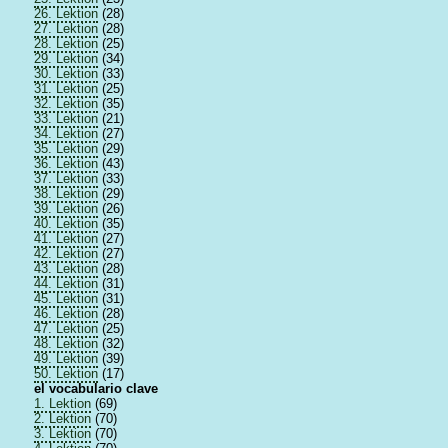
26. Lektion
(28)
27. Lektion
(28)
28. Lektion
(25)
29. Lektion
(34)
30. Lektion
(33)
31. Lektion
(25)
32. Lektion
(35)
33. Lektion
(21)
34. Lektion
(27)
35. Lektion
(29)
36. Lektion
(43)
37. Lektion
(33)
38. Lektion
(29)
39. Lektion
(26)
40. Lektion
(35)
41. Lektion
(27)
42. Lektion
(27)
43. Lektion
(28)
44. Lektion
(31)
45. Lektion
(31)
46. Lektion
(28)
47. Lektion
(25)
48. Lektion
(32)
49. Lektion
(39)
50. Lektion
(17)
el vocabulario clave
1. Lektion
(69)
2. Lektion
(70)
3. Lektion
(70)