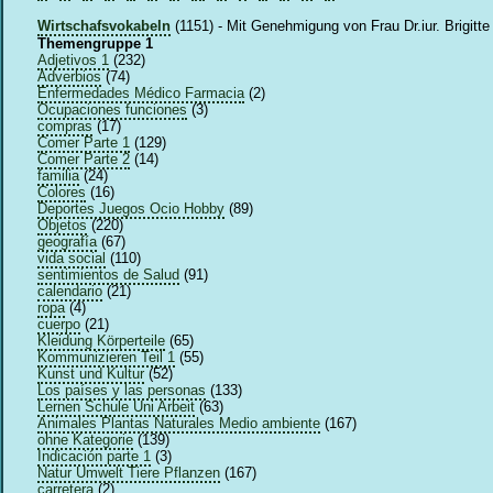
Wirtschafsvokabeln
(1151) - Mit Genehmigung von Frau Dr.iur. Brigitt
Themengruppe 1
Adjetivos 1
(232)
Adverbios
(74)
Enfermedades Médico Farmacia
(2)
Ocupaciones funciones
(3)
compras
(17)
Comer Parte 1
(129)
Comer Parte 2
(14)
familia
(24)
Colores
(16)
Deportes Juegos Ocio Hobby
(89)
Objetos
(220)
geografía
(67)
vida social
(110)
sentimientos de Salud
(91)
calendario
(21)
ropa
(4)
cuerpo
(21)
Kleidung Körperteile
(65)
Kommunizieren Teil 1
(55)
Kunst und Kultur
(52)
Los países y las personas
(133)
Lernen Schule Uni Arbeit
(63)
Animales Plantas Naturales Medio ambiente
(167)
ohne Kategorie
(139)
Indicación parte 1
(3)
Natur Umwelt Tiere Pflanzen
(167)
carretera
(2)