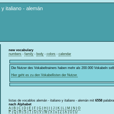
 y italiano - alemán
new vocabulary
numbers
-
family
-
body
-
colors
-
calendar
Die Nutzer des Vokabeltrainers haben mehr als 200.000 Vokabeln sel
Hier geht es zu den Vokabellisten der Nutzer.
listas de vocablos alemán - italiano y italiano - alemán mit
6558
palabr
nach Alphabet
A
|
B
|
C
|
D
|
E
|
F
|
G
|
H
|
I
|
J
|
K
|
L
|
M
|
N
|
O
P
|
Q
|
R
|
S
|
T
|
U
|
V
|
W
|
X
|
ü
|
Z
|
Ä
|
Ö
|
Ü