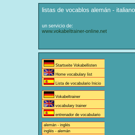
listas de vocablos alemán - italiano
un servicio de:
www.vokabeltrainer-online.net
Startseite Vokabellisten
Home vocabulary list
Lista de vocabulario Inicio
Vokabeltrainer
vocabulary trainer
entrenador de vocabulario
alemán - inglés
inglés - alemán