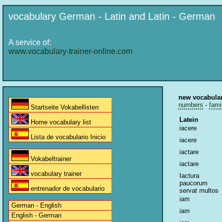
vocabulary German - Latin and Latin - German
A service of:
www.vocabulary-trainer-online.com
new vocabula
numbers
-
fami
Startseite Vokabellisten
Latein
Home vocabulary list
iacere
Lista de vocabulario Inicio
iacere
iactare
Vokabeltrainer
iactare
vocabulary trainer
Iactura
paucorum
entrenador de vocabulario
servat multos
iam
German - English
iam
English - German