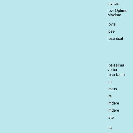
invitus
Iovi Optimo
Maximo
Iovis
ipse
Ipse dixit
Ipsissima
verba
Ipso facto
ira
iratus
ire
irridere
irridere
iste
ita