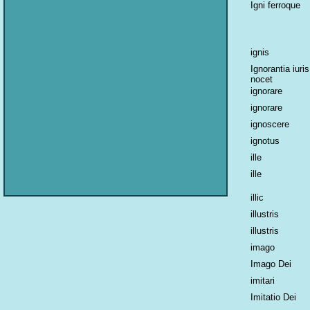
Igni ferroque
ignis
Ignorantia iuris
nocet
ignorare
ignorare
ignoscere
ignotus
ille
ille
illic
illustris
illustris
imago
Imago Dei
imitari
Imitatio Dei