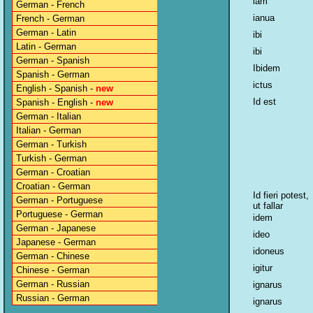
iam
German - French
ianua
French - German
German - Latin
ibi
Latin - German
ibi
German - Spanish
Ibidem
Spanish - German
ictus
English - Spanish -
new
Id est
Spanish - English -
new
German - Italian
Italian - German
German - Turkish
Turkish - German
German - Croatian
Croatian - German
Id fieri potest,
German - Portuguese
ut fallar
Portuguese - German
idem
German - Japanese
ideo
Japanese - German
idoneus
German - Chinese
igitur
Chinese - German
German - Russian
ignarus
Russian - German
ignarus