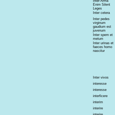
Inter Arma
Enim Silent
Leges
Inter cetera
Inter pedes
virginum
gaudium est
juvenum
Inter spem et
metum
Inter urinas et
faeces homo
nascitur
Inter vivos
interesse
interesse
interficere
interim
interire
interire