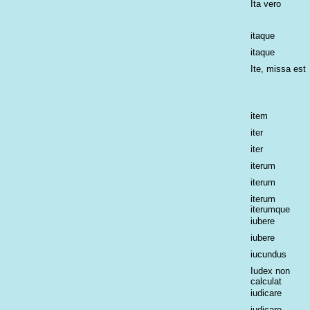
Ita vero
itaque
itaque
Ite, missa est
item
iter
iter
iterum
iterum
iterum
iterumque
iubere
iubere
iucundus
Iudex non
calculat
iudicare
iudicare