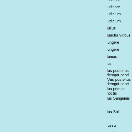
iudicare
iudicium
iudicium
Iulius
Iunctis viribus
iungere
iungere
Iunius
ius
Ius posterius
derogat priori
/Jus posterius
derogat priori
Ius primae
noctis
Ius Sanguinis
Ius Soli
iussu