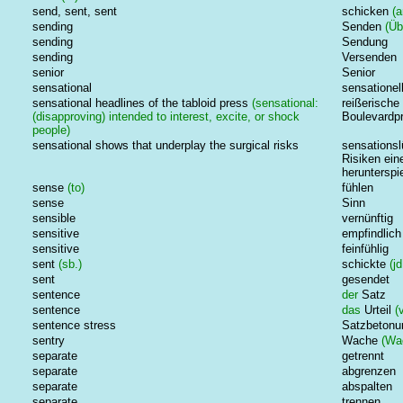
send, sent, sent
schicken
(a
sending
Senden
(Üb
sending
Sendung
sending
Versenden
senior
Senior
sensational
sensationel
sensational headlines of the tabloid press
(sensational:
reißerische
(disapproving) intended to interest, excite, or shock
Boulevardp
people)
sensational shows that underplay the surgical risks
sensationsl
Risiken ein
herunterspi
sense
(to)
fühlen
sense
Sinn
sensible
vernünftig
sensitive
empfindlich
sensitive
feinfühlig
sent
(sb.)
schickte
(jd
sent
gesendet
sentence
der
Satz
sentence
das
Urteil
(v
sentence stress
Satzbetonu
sentry
Wache
(Wac
separate
getrennt
separate
abgrenzen
separate
abspalten
separate
trennen