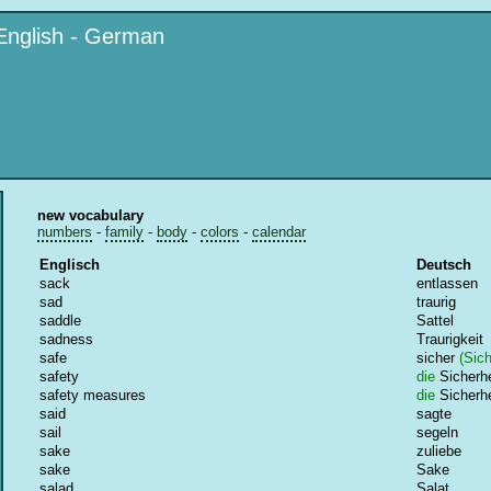
English - German
new vocabulary
numbers
-
family
-
body
-
colors
-
calendar
Englisch
Deutsch
sack
entlassen
sad
traurig
saddle
Sattel
sadness
Traurigkeit
safe
sicher
(Sich
safety
die
Sicherhe
safety measures
die
Sicherh
said
sagte
sail
segeln
sake
zuliebe
sake
Sake
salad
Salat