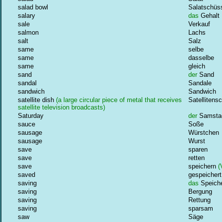
salad bowl
Salatschüs
salary
das
Gehalt
sale
Verkauf
salmon
Lachs
salt
Salz
same
selbe
same
dasselbe
same
gleich
sand
der
Sand
sandal
Sandale
sandwich
Sandwich
satellite dish
(a large circular piece of metal that receives
Satellitens
satellite television broadcasts)
Saturday
der
Samsta
sauce
Soße
sausage
Würstchen
sausage
Wurst
save
sparen
save
retten
save
speichern
(
saved
gespeichert
saving
das
Speich
saving
Bergung
saving
Rettung
saving
sparsam
saw
Säge