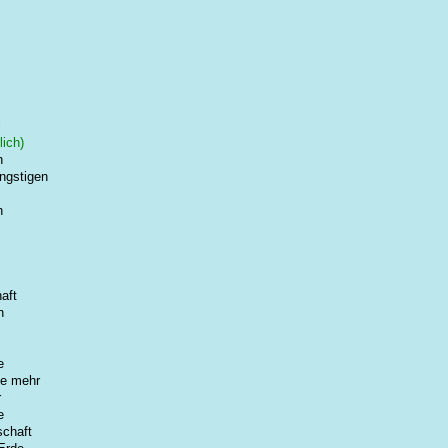
l
lich)
n
ngstigen
n
aft
n
e
le mehr
r
e
chaft