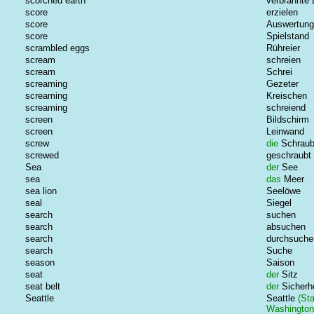
scorched earth
verbrannte 
score
erzielen
score
Auswertung
score
Spielstand
scrambled eggs
Rühreier
scream
schreien
scream
Schrei
screaming
Gezeter
screaming
Kreischen
screaming
schreiend
screen
Bildschirm
screen
Leinwand
screw
die
Schrau
screwed
geschraubt
Sea
der
See
sea
das
Meer
sea lion
Seelöwe
seal
Siegel
search
suchen
search
absuchen
search
durchsuche
search
Suche
season
Saison
seat
der
Sitz
seat belt
der
Sicherh
Seattle
Seattle
(Sta
Washington