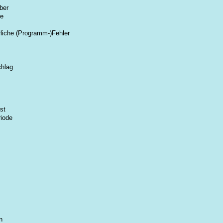
ber
ie
rliche (Programm-)Fehler
chlag
st
riode
n