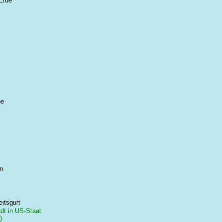
Erde
be
n
eitsgurt
dt in US-Staat
)