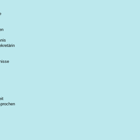
e
en
nis
ekretärin
nisse
it
sprochen