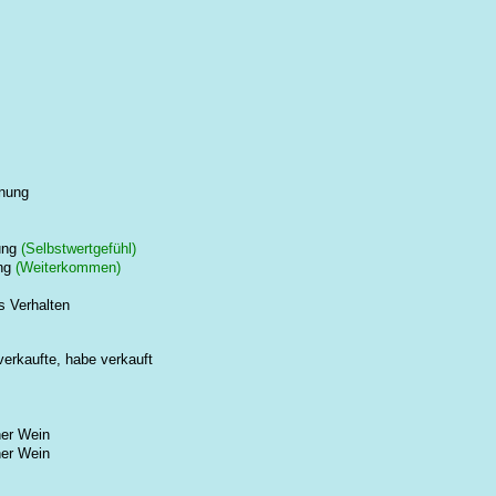
nung
ung
(Selbstwertgefühl)
ng
(Weiterkommen)
s Verhalten
verkaufte, habe verkauft
ner Wein
ner Wein