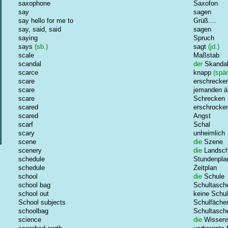
saxophone
Saxofon
say
sagen
say hello for me to
Grüß....
say, said, said
sagen
saying
Spruch
says
(sb.)
sagt
(jd.)
scale
Maßstab
scandal
der
Skanda
scarce
knapp
(spär
scare
erschrecke
scare
jemanden ä
scare
Schrecken
scared
erschrocke
scared
Angst
scarf
Schal
scary
unheimlich
scene
die
Szene
scenery
die
Landsch
schedule
Stundenpla
schedule
Zeitplan
school
die
Schule
school bag
Schultasch
school out
keine Schu
School subjects
Schulfäche
schoolbag
Schultasch
science
die
Wissens