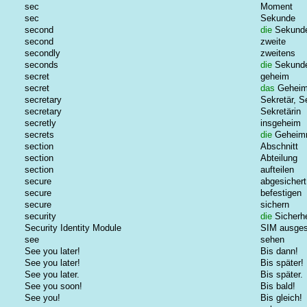
sec
Moment
sec
Sekunde
second
die
Sekund
second
zweite
secondly
zweitens
seconds
die
Sekund
secret
geheim
secret
das
Geheim
secretary
Sekretär, S
secretary
Sekretärin
secretly
insgeheim
secrets
die
Geheim
section
Abschnitt
section
Abteilung
section
aufteilen
secure
abgesichert
secure
befestigen
secure
sichern
security
die
Sicherhe
Security Identity Module
SIM ausge
see
sehen
See you later!
Bis dann!
See you later!
Bis später!
See you later.
Bis später.
See you soon!
Bis bald!
See you!
Bis gleich!