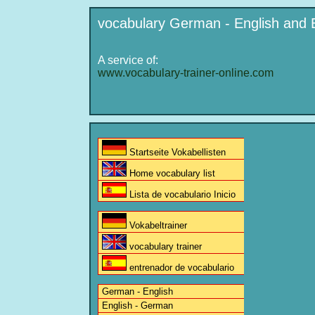
vocabulary German - English and 
A service of:
www.vocabulary-trainer-online.com
Startseite Vokabellisten
Home vocabulary list
Lista de vocabulario Inicio
Vokabeltrainer
vocabulary trainer
entrenador de vocabulario
German - English
English - German