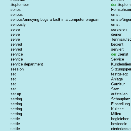
September
der
Septem
series
Fernsehser
serious
ernst
serious/annoying bugs a fault in a computer program
ernste/ärge
seriously
ernst
serve
servieren
serve
dienen
serve
Tennisaufs
served
bedient
served
serviert
service
der
Dienst
service
Service
service department
Kundendien
session
Sitzungspe
set
festgelegt
set
Anlage
set
Garnitur
set
Satz
set up
aufstellen
setting
Schauplatz
setting
Einstellung
setting
Kulisse
setting
Milieu
settle
begleichen
settle
besiedeln
settle
niederlasse