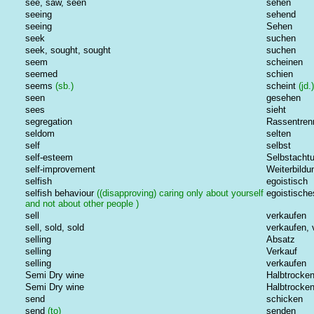
see, saw, seen
sehen
seeing
sehend
seeing
Sehen
seek
suchen
seek, sought, sought
suchen
seem
scheinen
seemed
schien
seems
(sb.)
scheint
(jd.)
seen
gesehen
sees
sieht
segregation
Rassentren
seldom
selten
self
selbst
self-esteem
Selbstacht
self-improvement
Weiterbildu
selfish
egoistisch
selfish behaviour
((disapproving) caring only about yourself
egoistische
and not about other people )
sell
verkaufen
sell, sold, sold
verkaufen, 
selling
Absatz
selling
Verkauf
selling
verkaufen
Semi Dry wine
Halbtrocke
Semi Dry wine
Halbtrocke
send
schicken
send
(to)
senden