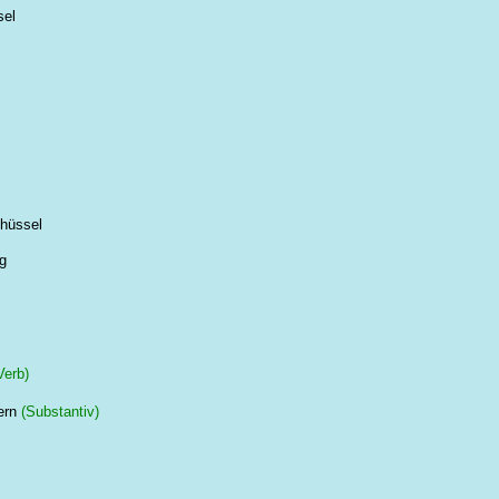
sel
chüssel
g
Verb)
ern
(Substantiv)