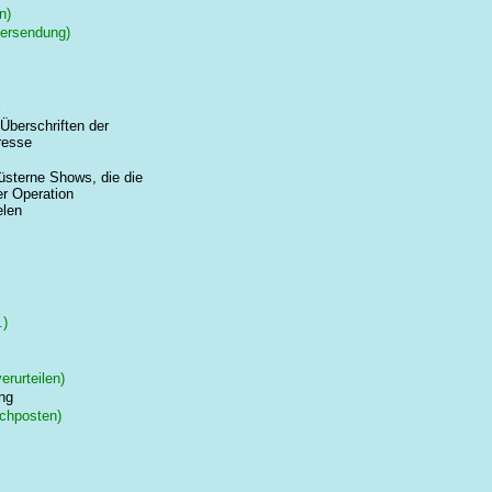
n)
ersendung)
l
 Überschriften der
resse
üsterne Shows, die die
er Operation
elen
.)
erurteilen)
ng
hposten)