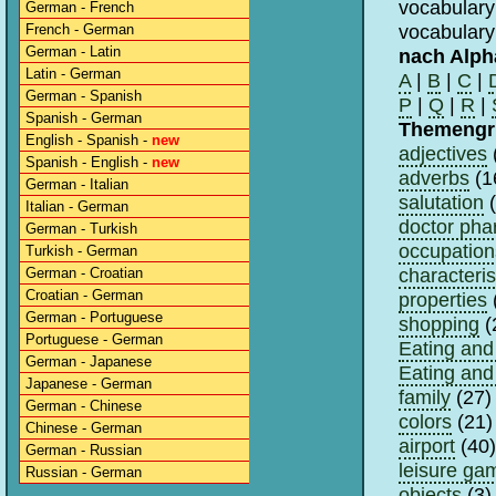
vocabulary
German - French
vocabulary
French - German
German - Latin
nach Alph
Latin - German
A
|
B
|
C
|
German - Spanish
P
|
Q
|
R
|
Spanish - German
Themengr
English - Spanish -
new
adjectives
Spanish - English -
new
adverbs
(1
German - Italian
salutation
(
Italian - German
doctor pha
German - Turkish
occupation
Turkish - German
characteris
German - Croatian
Croatian - German
properties
German - Portuguese
shopping
(
Portuguese - German
Eating and 
German - Japanese
Eating and 
Japanese - German
family
(27)
German - Chinese
colors
(21)
Chinese - German
airport
(40)
German - Russian
leisure ga
Russian - German
objects
(3)