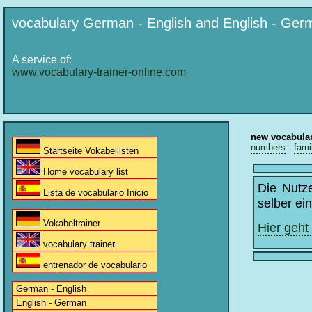
vocabulary German - English and English - Ger
A service of:
www.vocabulary-trainer-online.com
new vocabula
numbers
-
fami
Startseite Vokabellisten
Home vocabulary list
Die Nutz
Lista de vocabulario Inicio
selber ei
Vokabeltrainer
Hier geht
vocabulary trainer
entrenador de vocabulario
German - English
English - German