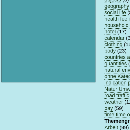
geography
social life
(
health feel
household 
hotel
(17)
calendar
(3
clothing
(1
body
(23)
countries 
quantities
(
natural en
ohne Kateg
indication 
Natur Umwe
road traffic
weather
(1
pay
(59)
time time o
Themengr
Arbeit
(99)