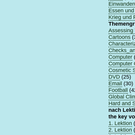
Einwander
Essen und 
Krieg und 
Themengr
Assessing 
Cartoons
(
Characteri
Checks_an
Computer
Computer
Cosmetic 
DVD
(25)
Email
(30)
Football
(4
Global Cli
Hard and 
nach Lekt
the key v
1. Lektion
(
2. Lektion
(