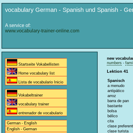
vocabulary German - Spanish und Spanish - G
A service of:
www.vocabulary-trainer-online.com
new vocabula
numbers
-
fami
Startseite Vokabellisten
Lektion 41
Home vocabulary list
Spanisch
Lista de vocabulario Inicio
a menudo
antipático
Vokabeltrainer
arroz
barra de pan
vocabulary trainer
bastante
bolsa
entrenador de vocabulario
bélico
cita
German - English
clase preferen
English - German
clase turista