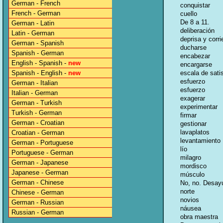
German - French
conquistar
French - German
cuello
De 8 a 11.
German - Latin
deliberación
Latin - German
deprisa y corr
German - Spanish
ducharse
Spanish - German
encabezar
English - Spanish -
new
encargarse
Spanish - English -
new
escala de sati
esfuerzo
German - Italian
esfuerzo
Italian - German
exagerar
German - Turkish
experimentar
Turkish - German
firmar
German - Croatian
gestionar
lavaplatos
Croatian - German
levantamiento
German - Portuguese
lío
Portuguese - German
milagro
German - Japanese
mordisco
Japanese - German
músculo
German - Chinese
No, no. Desay
norte
Chinese - German
novios
German - Russian
náusea
Russian - German
obra maestra