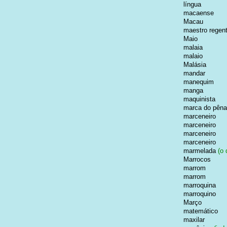
língua
macaense
Macau
maestro regen
Maio
malaia
malaio
Malásia
mandar
manequim
manga
maquinista
marca do pênal
marceneiro
marceneiro
marceneiro
marceneiro
marmelada
(o 
Marrocos
marrom
marrom
marroquina
marroquino
Março
matemático
maxilar