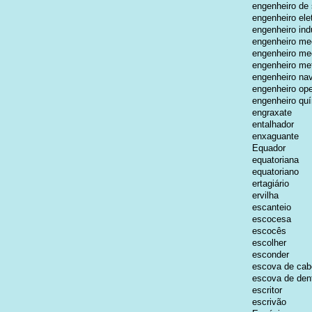
engenheiro de
engenheiro elet
engenheiro indu
engenheiro me
engenheiro me
engenheiro met
engenheiro nav
engenheiro ope
engenheiro qu
engraxate
entalhador
enxaguante
Equador
equatoriana
equatoriano
ertagiário
ervilha
escanteio
escocesa
escocês
escolher
esconder
escova de cab
escova de den
escritor
escrivão