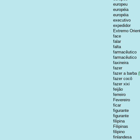
europeu
européia
européia
executivo
expedidor
Extremo Orien
face
falar
falta
farmacêutico
farmacêutico
faxineira
fazer
fazer a barba
(
fazer cocô
fazer xixi
feijão
ferreiro
Fevereiro
ficar
figurante
figurante
filipina
Filipinas
filipino
finlandesa