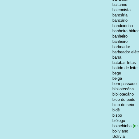
bailarino
balconista
bancária
bancário
bandeirinha
banheira hidr
banheiro
banheiro
barbeador
barbeador elétr
barra
batatas fritas
batido de leite
bege
belga
bem passado
bibliotecária
bibliotecário
bico do peito
bico do seio
bidê
bispo
biólogo
bolachinha
(o 
boliviano
Bolívia