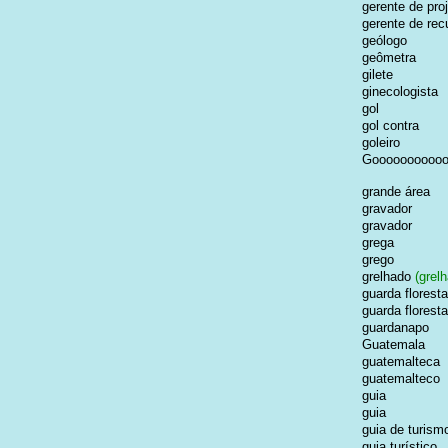
gerente de pro
gerente de re
geólogo
geômetra
gilete
ginecologista
gol
gol contra
goleiro
Gooooooooooo
grande área
gravador
gravador
grega
grego
grelhado
(grelh
guarda floresta
guarda floresta
guardanapo
Guatemala
guatemalteca
guatemalteco
guia
guia
guia de turism
guia turístico