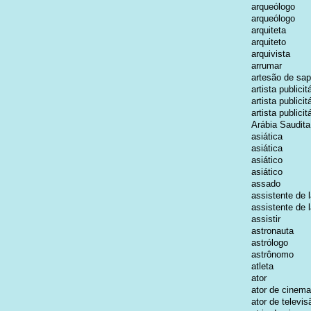
arqueólogo
arqueólogo
arquiteta
arquiteto
arquivista
arrumar
artesão de sa
artista publicit
artista publicit
artista publicit
Arábia Saudita
asiática
asiática
asiático
asiático
assado
assistente de l
assistente de 
assistir
astronauta
astrólogo
astrônomo
atleta
ator
ator de cinema
ator de televis