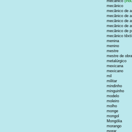
mecânico
(indu
mecânico
mecânico de a
mecânico de a
mecânico de a
mecânico de a
mecânico de p
mecânico têxti
menina
menino
mestre
mestre de obr
metalúrgico
mexicana
mexicano
mil
militar
mindinho
minguinho
modelo
moleiro
molho
monge
mongol
Mongólia
morango
morar