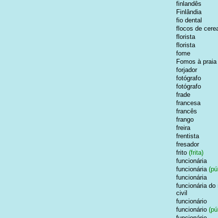
finlandês
Finlândia
fio dental
flocos de cere
florista
florista
fome
Fomos à praia
forjador
fotógrafo
fotógrafo
frade
francesa
francês
frango
freira
frentista
fresador
frito
(frita)
funcionária
funcionária
(pú
funcionária
funcionária do 
civil
funcionário
funcionário
(pú
funcionário