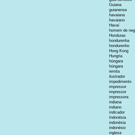
Guiana
guianense
havaiana
havaiano
Havaí
homem de neg
Honduras
hondurenha
hondurenho
Hong Kong
Hungria
húngara
húngara
iemita
ilustrador
impedimento
impressor
impressor
impressora
indiana
indiano
indicador
Indonésia
indonésia
indonésio
inglesa