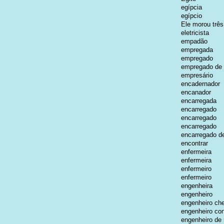
egípcia
egípcio
Ele morou três
eletricista
empadão
empregada
empregado
empregado de e
empresário
encadernador
encanador
encarregada
encarregado
encarregado
encarregado
encarregado d
encontrar
enfermeira
enfermeira
enfermeiro
enfermeiro
engenheira
engenheiro
engenheiro ch
engenheiro con
engenheiro de