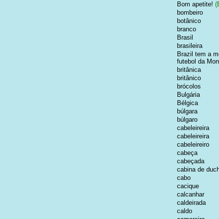
Bom apetite!
(
bombeiro
botânico
branco
Brasil
brasileira
Brazil tem a m
futebol da Mo
britânica
britânico
brócolos
Bulgária
Bélgica
búlgara
búlgaro
cabeleireira
cabeleireira
cabeleireiro
cabeça
cabeçada
cabina de duc
cabo
cacique
calcanhar
caldeirada
caldo