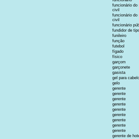
funcionário do 
civil
funcionário do 
civil
funcionário púb
fundidor de tip
funileiro
função
futebol
fígado
físico
garçom
garçonete
gasista
gel para cabel
gelo
gerente
gerente
gerente
gerente
gerente
gerente
gerente
gerente
gerente
gerente de hot