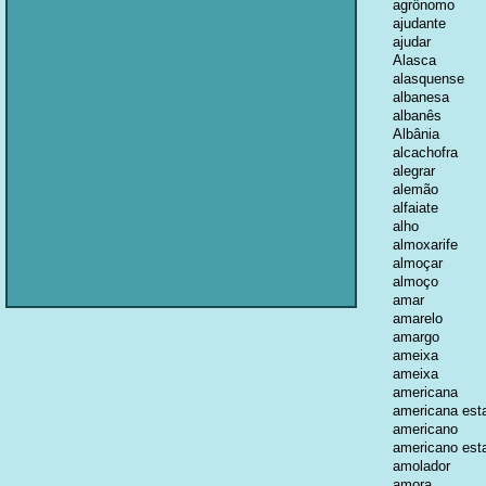
agrônomo
ajudante
ajudar
Alasca
alasquense
albanesa
albanês
Albânia
alcachofra
alegrar
alemão
alfaiate
alho
almoxarife
almoçar
almoço
amar
amarelo
amargo
ameixa
ameixa
americana
americana est
americano
americano est
amolador
amora