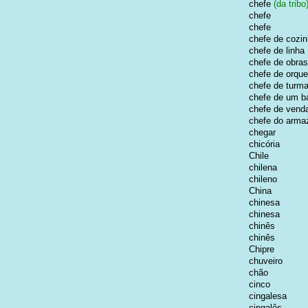
chefe
(da tribo
chefe
chefe
chefe de cozi
chefe de linha
chefe de obras
chefe de orque
chefe de turm
chefe de um b
chefe de vend
chefe do arm
chegar
chicória
Chile
chilena
chileno
China
chinesa
chinesa
chinês
chinês
Chipre
chuveiro
chão
cinco
cingalesa
cingalês