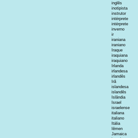
inglês
inotipista
instrutor
intérprete
intérprete
inverno
ir
iraniana
iraniano
Iraque
iraquiana
iraquiano
Irlanda
irlandesa
irlandês
Irã
islandesa
islandês
Islândia
Israel
israelense
italiana
italiano
Itália
Iêmen
Jamaica