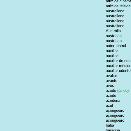
atriz de cinem
atriz de televi
australiana
australiana
australiano
australiano
Austrália
austríaca
austríaco
autor teatral
auxiliar
auxiliar
auxiliar de escr
auxiliar médic
auxiliar odonto
avaliar
avante
avós
azedo
(ácido)
azeite
azeitona
azul
açougueiro
açougueiro
açougueiro
babá
bailarina