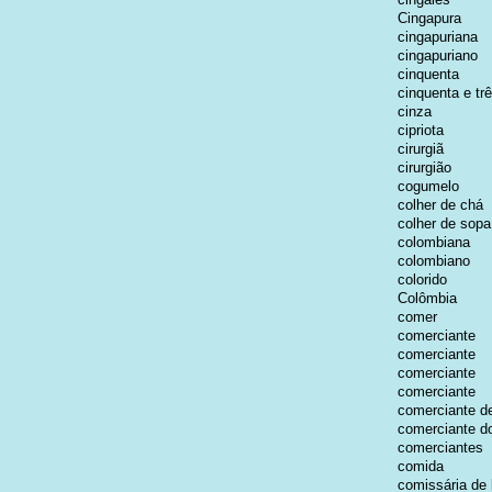
Cingapura
cingapuriana
cingapuriano
cinquenta
cinquenta e tr
cinza
cipriota
cirurgiã
cirurgião
cogumelo
colher de chá
colher de sopa
colombiana
colombiano
colorido
Colômbia
comer
comerciante
comerciante
comerciante
comerciante
comerciante de
comerciante d
comerciantes
comida
comissária de