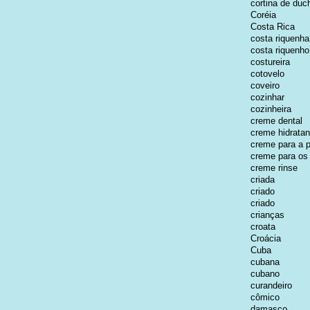
cortina de duc
Coréia
Costa Rica
costa riquenha
costa riquenho
costureira
cotovelo
coveiro
cozinhar
cozinheira
creme dental
creme hidratan
creme para a p
creme para os
creme rinse
criada
criado
criado
crianças
croata
Croácia
Cuba
cubana
cubano
curandeiro
cômico
damasco