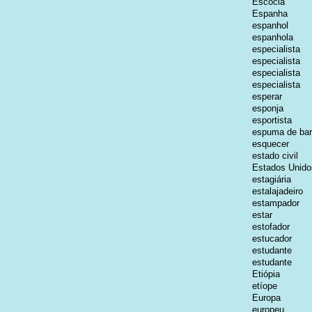
Escócia
Espanha
espanhol
espanhola
especialista
especialista
especialista
especialista
esperar
esponja
esportista
espuma de bar
esquecer
estado civil
Estados Unido
estagiária
estalajadeiro
estampador
estar
estofador
estucador
estudante
estudante
Etiópia
etíope
Europa
europeu