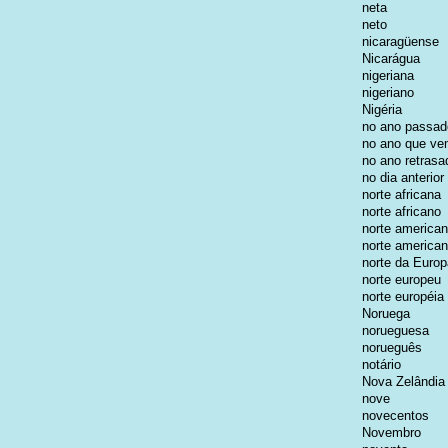
neta
neto
nicaragüense
Nicarágua
nigeriana
nigeriano
Nigéria
no ano passad
no ano que v
no ano retrasa
no dia anterior
norte africana
norte africano
norte america
norte america
norte da Europ
norte europeu
norte européia
Noruega
norueguesa
norueguês
notário
Nova Zelândia
nove
novecentos
Novembro