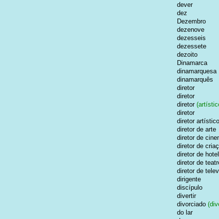
dever
dez
Dezembro
dezenove
dezesseis
dezessete
dezoito
Dinamarca
dinamarquesa
dinamarquês
diretor
diretor
diretor
(artístic
diretor
diretor artístic
diretor de arte
diretor de cin
diretor de cria
diretor de hotel
diretor de teatr
diretor de tele
dirigente
discípulo
divertir
divorciado
(div
do lar