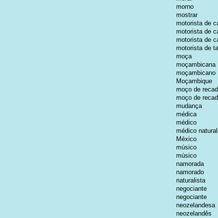
morno
mostrar
motorista de 
motorista de 
motorista de 
motorista de ta
moça
moçambicana
moçambicano
Moçambique
moço de reca
moço de reca
mudança
médica
médico
médico natural
México
músico
músico
namorada
namorado
naturalista
negociante
negociante
neozelandesa
neozelandês