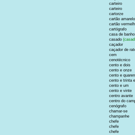
carteiro
carteiro
cartorze
cartão amarelo
cartão vermel
cartógrafo
casa de banho
casado
(casad
caçador
caçador de rat
cem
cenotécnico
cento e dois
cento e onze
cento e quaren
cento e trinta 
cento e um
cento e vinte
centro avante
centro do cam
cenógrafo
chamar-se
champanhe
chefe
chefe
chefe