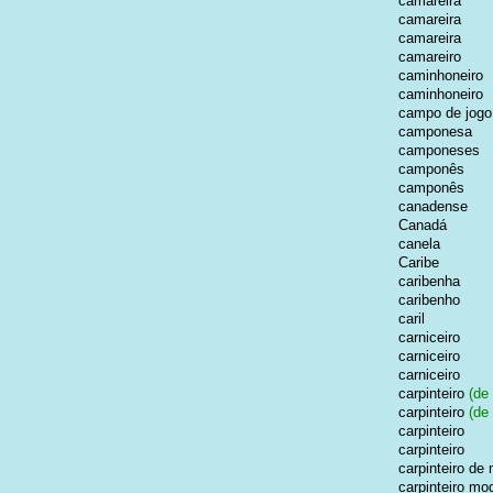
camareira
camareira
camareira
camareiro
caminhoneiro
caminhoneiro
campo de jogo
camponesa
camponeses
camponês
camponês
canadense
Canadá
canela
Caribe
caribenha
caribenho
caril
carniceiro
carniceiro
carniceiro
carpinteiro
(de 
carpinteiro
(de 
carpinteiro
carpinteiro
carpinteiro de
carpinteiro mo