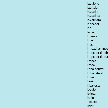
lavatório
lavrador
lavrador
lavradora
layoutista
lenhador
ler
levar
libanês
ligar
lilás
limpachaminé
limpador de c
limpador de ru
limpar
limão
linha central
linha lateral
livreiro
lixeiro
llibanesa
locutor
lojista
lábios
Líbano
líder