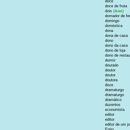
doce
doce de fruta
dois
(duas)
domador de fe
domingo
doméstica
dona
dona de casa
dono
dono da casa
dono de loja
dono de restau
dormir
dourado
doutor
doutor
doutora
doze
dramaturgo
dramaturgo
dramático
duzentos
economista
editor
editor
editor de um jo
Egito