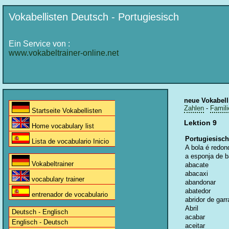
Vokabellisten Deutsch - Portugiesisch
Ein Service von :
www.vokabeltrainer-online.net
neue Vokabell
Zahlen
-
Famili
Startseite Vokabellisten
Lektion 9
Home vocabulary list
Portugiesisch
Lista de vocabulario Inicio
A bola é redon
a esponja de 
Vokabeltrainer
abacate
abacaxi
vocabulary trainer
abandonar
abatedor
entrenador de vocabulario
abridor de garr
Abril
Deutsch - Englisch
acabar
Englisch - Deutsch
aceitar