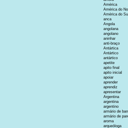
América
América do No
América do Su
anca
Angola
angolana
angolano
aninhar
anti-braço
Antártica
Antártico
antártico
apetite
apito final
apito inicial
apoiar
aprender
aprendiz
apresentar
Argentina
argentina
argentino
armário de ban
armário de par
aroma
arqueóloga