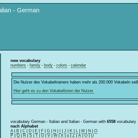
talian - German
new vocabulary
numbers
-
family
-
body
-
colors
-
calendar
Die Nutzer des Vokabeltrainers haben mehr als 200.000 Vokabeln sel
Hier geht es zu den Vokabellisten der Nutzer.
vocabulary German - Italian and Italian - German with
6558
vocabulary
nach Alphabet
A
|
B
|
C
|
D
|
E
|
F
|
G
|
H
|
I
|
J
|
K
|
L
|
M
|
N
|
O
P
|
Q
|
R
|
S
|
T
|
U
|
V
|
W
|
X
|
ü
|
Z
|
Ä
|
Ö
|
Ü