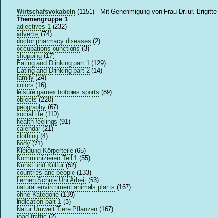
Wirtschafsvokabeln
(1151) - Mit Genehmigung von Frau Dr.iur. Brigitt
Themengruppe 1
adjectives 1
(232)
adverbs
(74)
doctor pharmacy diseases
(2)
occupations ounctions
(3)
shopping
(17)
Eating and Drinking part 1
(129)
Eating and Drinking part 2
(14)
family
(24)
colors
(16)
leisure games hobbies sports
(89)
objects
(220)
geography
(67)
social life
(110)
health feelings
(91)
calendar
(21)
clothing
(4)
body
(21)
Kleidung Körperteile
(65)
Kommunizieren Teil 1
(55)
Kunst und Kultur
(52)
countries and people
(133)
Lernen Schule Uni Arbeit
(63)
natural environment animals plants
(167)
ohne Kategorie
(139)
indication part 1
(3)
Natur Umwelt Tiere Pflanzen
(167)
road traffic
(2)