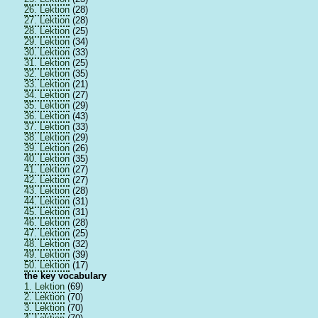
26. Lektion
(28)
27. Lektion
(28)
28. Lektion
(25)
29. Lektion
(34)
30. Lektion
(33)
31. Lektion
(25)
32. Lektion
(35)
33. Lektion
(21)
34. Lektion
(27)
35. Lektion
(29)
36. Lektion
(43)
37. Lektion
(33)
38. Lektion
(29)
39. Lektion
(26)
40. Lektion
(35)
41. Lektion
(27)
42. Lektion
(27)
43. Lektion
(28)
44. Lektion
(31)
45. Lektion
(31)
46. Lektion
(28)
47. Lektion
(25)
48. Lektion
(32)
49. Lektion
(39)
50. Lektion
(17)
the key vocabulary
1. Lektion
(69)
2. Lektion
(70)
3. Lektion
(70)