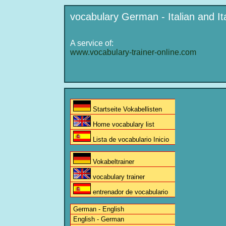
vocabulary German - Italian and I
A service of:
www.vocabulary-trainer-online.com
Startseite Vokabellisten
Home vocabulary list
Lista de vocabulario Inicio
Vokabeltrainer
vocabulary trainer
entrenador de vocabulario
German - English
English - German