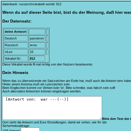
datenbank: russisch/vokabeln wortid: 812
Wenn du auf dieser Seite bist, bist du der Meinung, daẞ hier wa
Der Datensatz:
deine Antwort
Deutsch
passieren
Russisch
ясно
vtLex
16
Vokabel Nr.:
812
Diese Vokabel wurde
0
mal richtig von den Nutzern beantwortet.
Dein Hinweis
Wenn das zu übersetzende ein Satzzeichen am Ende hat, muẞ auch die Antwort eins habe
Hinter einem Komma muẞ ein Leerzeichen sein.
Beim Englischen kommt vor Verben kein 'to'. Bitte schreibe, was falsch sein soll!
Auch alternative Antworten können eingetragen werden.
Bitte den Text der i
Dort steht die Antwort und Eure Einstellungen, damit wir sehen, wie Ihr übt.
Sicherheitsabfrage:
10/5 Antwort: