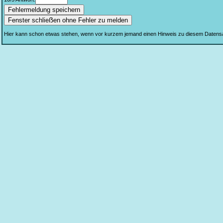
Fenster schlieẞen ohne Fehler zu melden
Hier kann schon etwas stehen, wenn vor kurzem jemand einen Hinweis zu diesem Datens