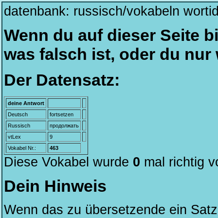
datenbank: russisch/vokabeln worti
Wenn du auf dieser Seite bi
was falsch ist, oder du nu
Der Datensatz:
deine Antwort
Deutsch
fortsetzen
Russisch
продолжать
vtLex
9
Vokabel Nr.:
463
Diese Vokabel wurde
0
mal richtig 
Dein Hinweis
Wenn das zu übersetzende ein Satz