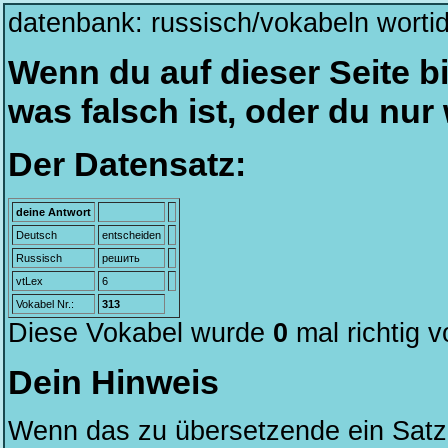
datenbank: russisch/vokabeln worti
Wenn du auf dieser Seite bi
was falsch ist, oder du nu
Der Datensatz:
deine Antwort
Deutsch
entscheiden
Russisch
решить
vtLex
6
Vokabel Nr.:
313
Diese Vokabel wurde
0
mal richtig 
Dein Hinweis
Wenn das zu übersetzende ein Satz