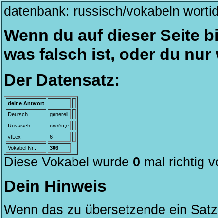
datenbank: russisch/vokabeln worti
Wenn du auf dieser Seite bi
was falsch ist, oder du nu
Der Datensatz:
deine Antwort
Deutsch
generell
Russisch
вообще
vtLex
6
Vokabel Nr.:
306
Diese Vokabel wurde
0
mal richtig 
Dein Hinweis
Wenn das zu übersetzende ein Satz