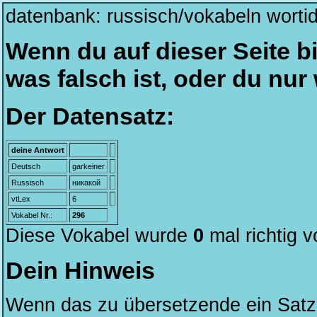
datenbank: russisch/vokabeln worti
Wenn du auf dieser Seite bi
was falsch ist, oder du nu
Der Datensatz:
deine Antwort
Deutsch
garkeiner
Russisch
никакой
vtLex
6
Vokabel Nr.:
296
Diese Vokabel wurde
0
mal richtig 
Dein Hinweis
Wenn das zu übersetzende ein Satz