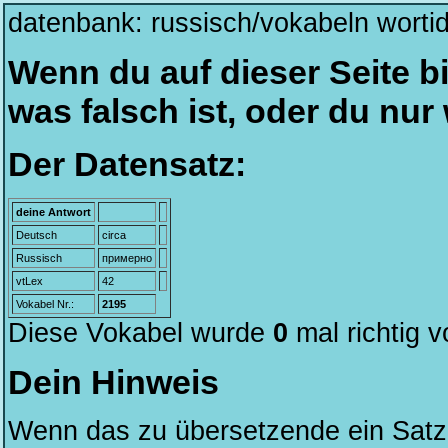
datenbank: russisch/vokabeln worti
Wenn du auf dieser Seite bi
was falsch ist, oder du nu
Der Datensatz:
deine Antwort
Deutsch
circa
Russisch
примерно
vtLex
42
Vokabel Nr.:
2195
Diese Vokabel wurde
0
mal richtig 
Dein Hinweis
Wenn das zu übersetzende ein Satz