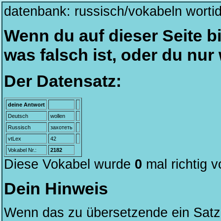
datenbank: russisch/vokabeln worti
Wenn du auf dieser Seite bi
was falsch ist, oder du nu
Der Datensatz:
deine Antwort
Deutsch
wollen
Russisch
захотеть
vtLex
42
Vokabel Nr.:
2182
Diese Vokabel wurde
0
mal richtig 
Dein Hinweis
Wenn das zu übersetzende ein Satz