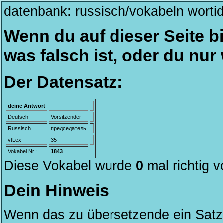
datenbank: russisch/vokabeln worti
Wenn du auf dieser Seite bi
was falsch ist, oder du nu
Der Datensatz:
deine Antwort
Deutsch
Vorsitzender
Russisch
председатель
vtLex
35
Vokabel Nr.:
1843
Diese Vokabel wurde
0
mal richtig 
Dein Hinweis
Wenn das zu übersetzende ein Satz