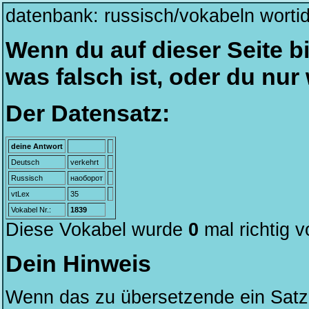
datenbank: russisch/vokabeln worti
Wenn du auf dieser Seite bi
was falsch ist, oder du nu
Der Datensatz:
deine Antwort
Deutsch
verkehrt
Russisch
наоборот
vtLex
35
Vokabel Nr.:
1839
Diese Vokabel wurde
0
mal richtig 
Dein Hinweis
Wenn das zu übersetzende ein Satz